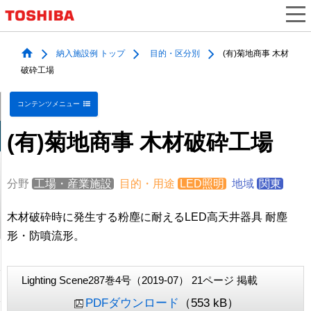
納入施設例 トップ
目的・区分別
(有)菊地商事 木材
破砕工場
コンテンツメニュー
(有)菊地商事 木材破砕工場
分野
工場・産業施設
目的・用途
LED照明
地域
関東
木材破砕時に発生する粉塵に耐えるLED高天井器具 耐塵
形・防噴流形。
Lighting Scene287巻4号（2019-07） 21ページ 掲載
PDFダウンロード
（553 kB）