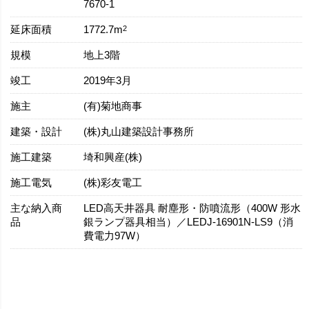
7670-1
延床面積
2
1772.7m
規模
地上3階
竣工
2019年3月
施主
(有)菊地商事
建築・設計
(株)丸山建築設計事務所
施工建築
埼和興産(株)
施工電気
(株)彩友電工
主な納入商
LED高天井器具 耐塵形・防噴流形（400W 形水
品
銀ランプ器具相当）／LEDJ-16901N-LS9（消
費電力97W）