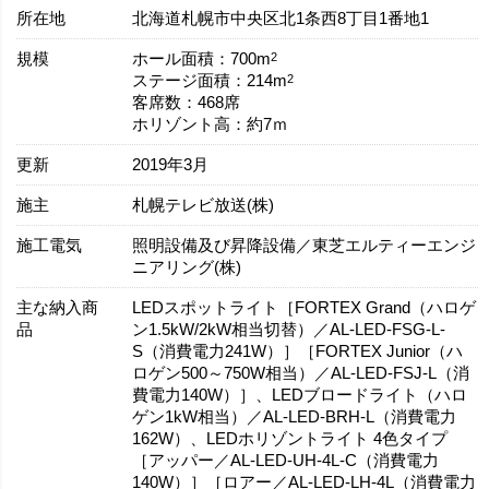
所在地
北海道札幌市中央区北1条西8丁目1番地1
規模
2
ホール面積：700m
2
ステージ面積：214m
客席数：468席
ホリゾント高：約7ｍ
更新
2019年3月
施主
札幌テレビ放送(株)
施工電気
照明設備及び昇降設備／東芝エルティーエンジ
ニアリング(株)
主な納入商
LEDスポットライト［FORTEX Grand（ハロゲ
品
ン1.5kW/2kW相当切替）／AL-LED-FSG-L-
S（消費電力241W）］［FORTEX Junior（ハ
ロゲン500～750W相当）／AL-LED-FSJ-L（消
費電力140W）］、LEDブロードライト（ハロ
ゲン1kW相当）／AL-LED-BRH-L（消費電力
162W）、LEDホリゾントライト 4色タイプ
［アッパー／AL-LED-UH-4L-C（消費電力
140W）］［ロアー／AL-LED-LH-4L（消費電力