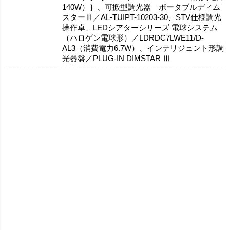
140W）］、可搬型調光器 ポータブルディム
スターⅢ／AL-TUIPT-10203-30、STV仕様調光
操作卓、LEDシアターシリーズ 電球システム
（ハロゲン電球形）／LDRDC7LWE11/D-
AL3（消費電力6.7W）、インテリジェント形調
光器盤／PLUG-IN DIMSTAR Ⅲ