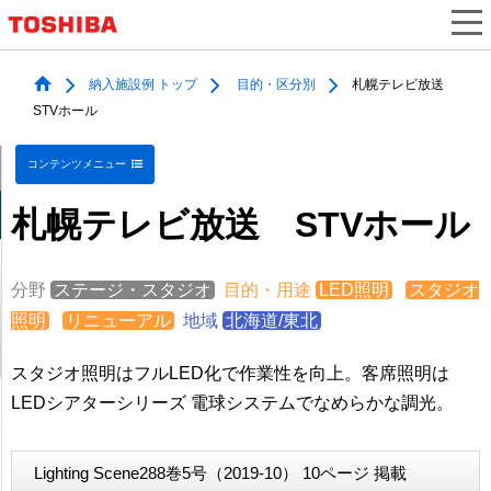
納入施設例 トップ
目的・区分別
札幌テレビ放送
STVホール
コンテンツメニュー
札幌テレビ放送 STVホール
分野
ステージ・スタジオ
目的・用途
LED照明
スタジオ
照明
リニューアル
地域
北海道/東北
スタジオ照明はフルLED化で作業性を向上。客席照明は
LEDシアターシリーズ 電球システムでなめらかな調光。
Lighting Scene288巻5号（2019-10） 10ページ 掲載