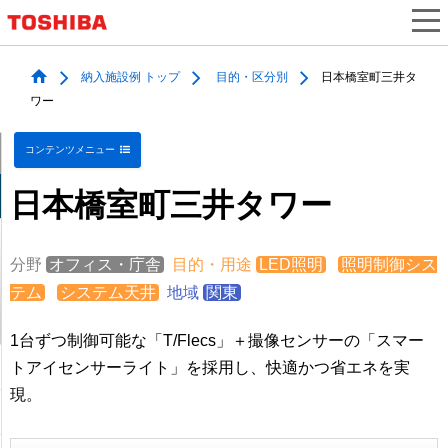
納入施設例 トップ
目的・区分別
日本橋室町三井タ
ワー
コンテンツメニュー
日本橋室町三井タワー
分野
オフィス・庁舎
目的・用途
LED照明
照明制御シス
テム
システム天井
地域
関東
1台ずつ制御可能な「T/Flecs」＋撮像センサーの「スマー
トアイセンサーライト」を採用し、快適かつ省エネを実
現。