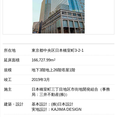
所在地
東京都中央区日本橋室町3-2-1
延床面積
2
166,727.99m
規模
地下3階地上26階塔屋1階
竣工
2019年3月
施主
日本橋室町三丁目地区市街地開発組合（事務
局：三井不動産(株)）
建築・設計
基本設計：(株)日本設計
実地設計：KAJIMA DESIGN