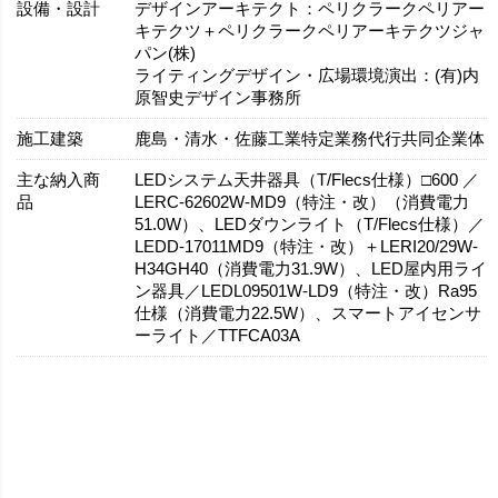
設備・設計
デザインアーキテクト：ペリクラークペリアー
キテクツ＋ペリクラークペリアーキテクツジャ
パン(株)
ライティングデザイン・広場環境演出：(有)内
原智史デザイン事務所
施工建築
鹿島・清水・佐藤工業特定業務代行共同企業体
主な納入商
LEDシステム天井器具（T/Flecs仕様）□600 ／
品
LERC-62602W-MD9（特注・改）（消費電力
51.0W）、LEDダウンライト（T/Flecs仕様）／
LEDD-17011MD9（特注・改）＋LERI20/29W-
H34GH40（消費電力31.9W）、LED屋内用ライ
ン器具／LEDL09501W-LD9（特注・改）Ra95
仕様（消費電力22.5W）、スマートアイセンサ
ーライト／TTFCA03A