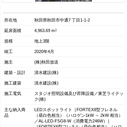
所在地
秋田県秋田市中通7 丁目1-1-2
延床面積
2
4,963.69 m
規模
地上3階
竣工
2020年4月
施主
(株)秋田放送
建築・設計
清水建設(株)
施工建築
清水建設(株)
施工電気
スタジオ照明設備及び昇降設備／東芝ライテッ
ク(株)
主な納入商
LEDスポットライト［FORTEX8型フレネル
品
（昼白色相当）（ハロゲン1kW ～ 2kW 相当）
／AL-LED-FSG8-W（消費電力246W）］
［FORTEX6型フレネル（昼白色相当）（ハロ