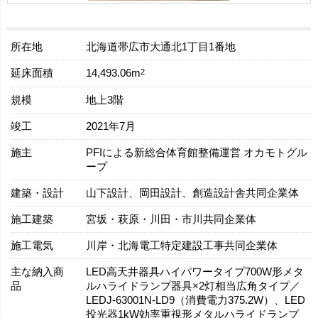
所在地
北海道帯広市大通北1丁目1番地
延床面積
2
14,493.06m
規模
地上3階
竣工
2021年7月
施主
PFIによる新総合体育館整備運営 オカモトグル
ープ
建築・設計
山下設計、岡田設計、創造設計舎共同企業体
施工建築
宮坂・萩原・川田・市川共同企業体
施工電気
川岸・北海電工特定建設工事共同企業体
主な納入商
LED高天井器具ハイパワータイプ700W形メタ
品
ルハライドランプ器具×2灯相当広角タイプ／
LEDJ-63001N-LD9（消費電力375.2W）、LED
投光器1kW効率重視形メタルハライドランプ