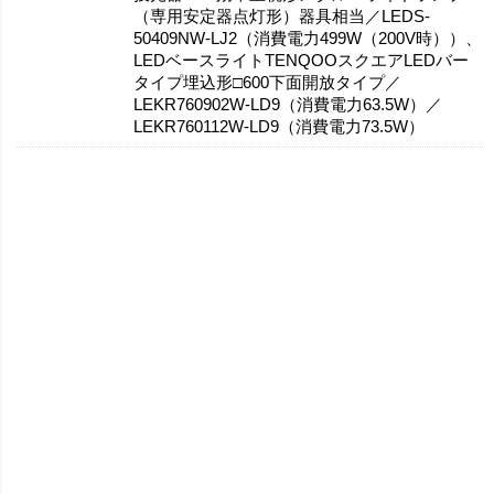
（専用安定器点灯形）器具相当／LEDS-
50409NW-LJ2（消費電力499W（200V時））、
LEDベースライトTENQOOスクエアLEDバー
タイプ埋込形□600下面開放タイプ／
LEKR760902W-LD9（消費電力63.5W）／
LEKR760112W-LD9（消費電力73.5W）