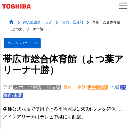
納入施設例 トップ
目的・区分別
帯広市総合体育館
（よつ葉アリーナ十勝）
コンテンツメニュー
帯広市総合体育館（よつ葉ア
リーナ十勝）
分野
スポーツ施設・競技場
目的・用途
LED照明
地域
北
海道/東北
各種公式競技で使用できる平均照度1,500ルクスを確保し、
メインアリーナはテレビ中継にも配慮。