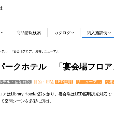
介
商品情報検索
カタログ
納入施設例
テル 「宴会場フロア」照明リニューアル
パークホテル 「宴会場フロア
ホテル・宿泊施設
目的・用途
LED照明
リニューアル
小形
ロアはLibrary Hotelの顔を創り、宴会場はLED照明調光対応で
して空間シーンを多彩に演出。