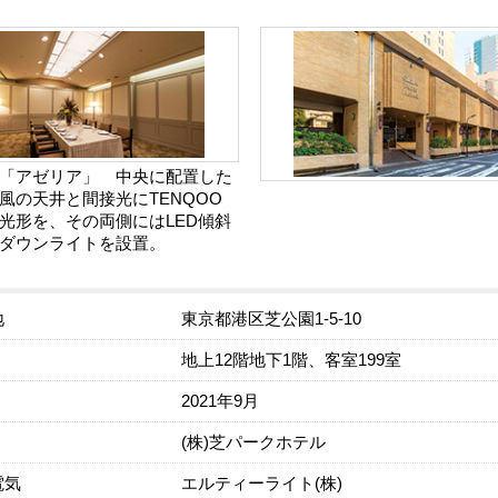
「アゼリア」 中央に配置した
風の天井と間接光にTENQOO
光形を、その両側にはLED傾斜
ダウンライトを設置。
地
東京都港区芝公園1-5-10
地上12階地下1階、客室199室
2021年9月
(株)芝パークホテル
電気
エルティーライト(株)