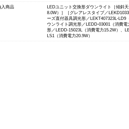
納入商品
LEDユニット交換形ダウンライト［傾斜天井用
8.0W）］［グレアレスタイプ／LEKD1033
ーズ直付器具調光形／LEKT407323L-L
ウンライト調光形／LEDD-03001（消費
形／LEDD-15023L（消費電力15.2W）、
LS1（消費電力20.9W）