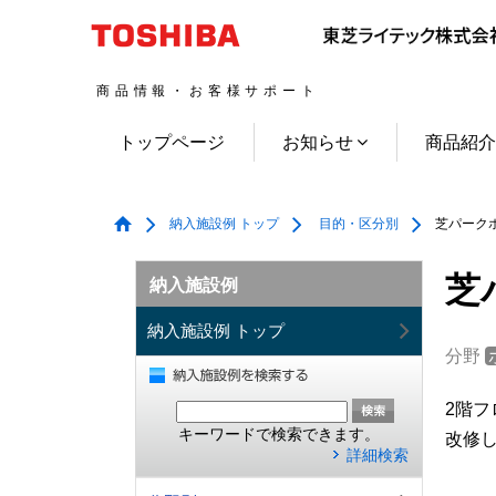
商品情報・お客様サポート
トップページ
お知らせ
商品紹
納入施設例 トップ
目的・区分別
芝パークホ
芝
納入施設例
納入施設例 トップ
分野
2階フ
キーワードで検索できます。
改修
詳細検索