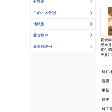
分野別
目的・区分別
地域別
受賞物件
宴会場
光天井
新着施設例
直付調
天井用
所在
規模
更新
施主
施工