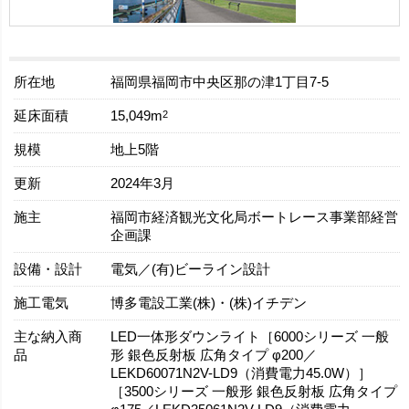
所在地
福岡県福岡市中央区那の津1丁目7-5
延床面積
2
15,049m
規模
地上5階
更新
2024年3月
施主
福岡市経済観光文化局ボートレース事業部経営
企画課
設備・設計
電気／(有)ビーライン設計
施工電気
博多電設工業(株)・(株)イチデン
主な納入商
LED一体形ダウンライト［6000シリーズ 一般
品
形 銀色反射板 広角タイプ φ200／
LEKD60071N2V-LD9（消費電力45.0W）］
［3500シリーズ 一般形 銀色反射板 広角タイプ