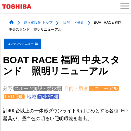
納入施設例 トップ
目的・区分別
BOAT RACE 福岡
中央スタンド 照明リニューアル
コンテンツメニュー
BOAT RACE 福岡 中央スタ
ンド 照明リニューアル
分野
スポーツ施設・競技場
目的・用途
リニューアル
LED照明
地域
九州/沖縄
計400台以上の一体形ダウンライトをはじめとする各種LED
器具が、昼白色の明るい照明環境を創出。