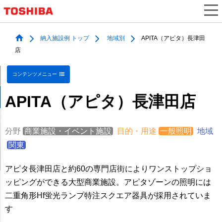
納入施設例 トップ
地域別
APITA（アピタ）長津田
店
コンテンツメニュー
APITA（アピタ）長津田店
分野
商業施設・イベント施設
目的・用途
一般照明
地域
関東
アピタ長津田店と約60の専門店街によりワンストップショ
ッピングができる大型商業施設。アピタゾーンの照明には
二重角形Hf蛍光ランプ特注スクエア器具が採用されていま
す