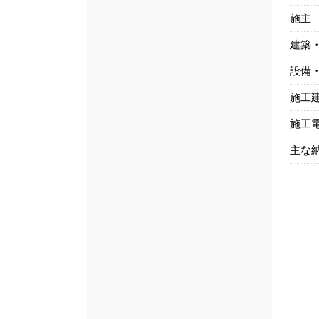
施主
建築
設備
施工
施工
主な