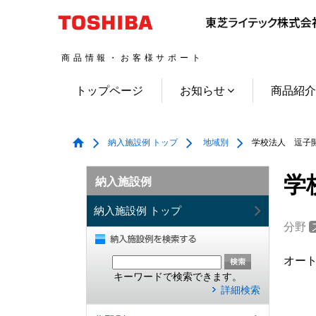
商品情報・お客様サポート
トップページ
お知らせ
商品紹
納入施設例 トップ
地域別
学校法人 逗子
学
納入施設例
納入施設例 トップ
分野
オー
キーワードで検索できます。
詳細検索