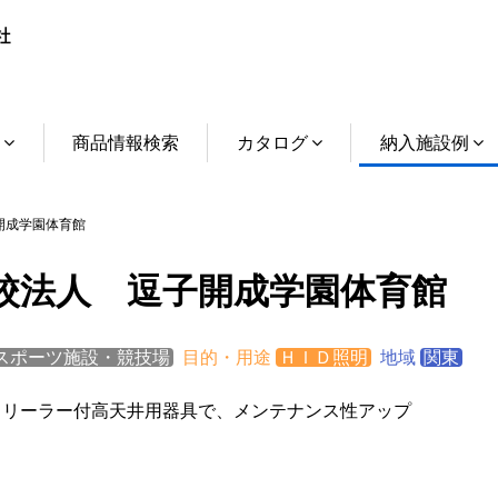
介
商品情報検索
カタログ
納入施設例
開成学園体育館
校法人 逗子開成学園体育館
スポーツ施設・競技場
目的・用途
ＨＩＤ照明
地域
関東
トリーラー付高天井用器具で、メンテナンス性アップ