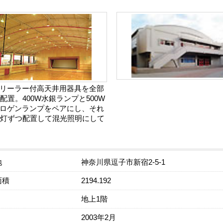
リーラー付高天井用器具を全部
灯配置。400W水銀ランプと500W
ロゲンランプをペアにし、それ
0灯ずつ配置して混光照明にして
地
神奈川県逗子市新宿2-5-1
面積
2194.192
地上1階
2003年2月