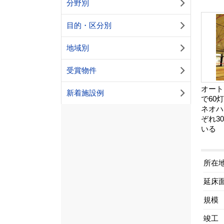
分野別
目的・区分別
地域別
受賞物件
オート
新着施設例
で60
ネオハ
ぞれ3
いる
所在
延床
規模
竣工