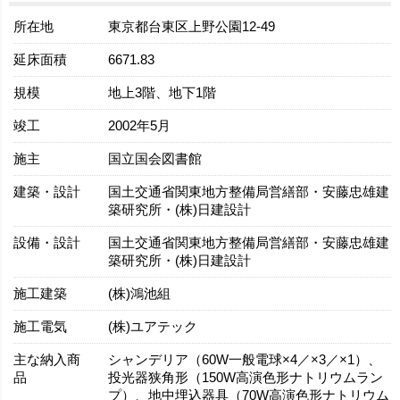
所在地
東京都台東区上野公園12-49
延床面積
6671.83
規模
地上3階、地下1階
竣工
2002年5月
施主
国立国会図書館
建築・設計
国土交通省関東地方整備局営繕部・安藤忠雄建
築研究所・(株)日建設計
設備・設計
国土交通省関東地方整備局営繕部・安藤忠雄建
築研究所・(株)日建設計
施工建築
(株)鴻池組
施工電気
(株)ユアテック
主な納入商
シャンデリア（60W一般電球×4／×3／×1）、
品
投光器狭角形（150W高演色形ナトリウムラン
プ）、地中埋込器具（70W高演色形ナトリウム