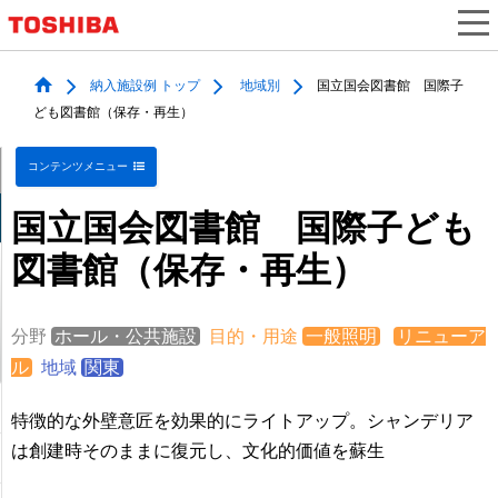
納入施設例 トップ
地域別
国立国会図書館 国際子
ども図書館（保存・再生）
コンテンツメニュー
国立国会図書館 国際子ども
図書館（保存・再生）
分野
ホール・公共施設
目的・用途
一般照明
リニューア
ル
地域
関東
特徴的な外壁意匠を効果的にライトアップ。シャンデリア
は創建時そのままに復元し、文化的価値を蘇生