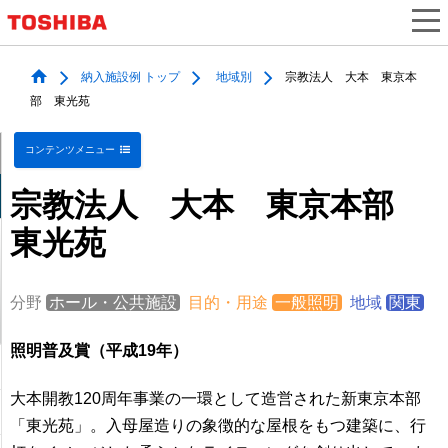
納入施設例 トップ
地域別
宗教法人 大本 東京本
部 東光苑
コンテンツメニュー
宗教法人 大本 東京本部
東光苑
分野
ホール・公共施設
目的・用途
一般照明
地域
関東
照明普及賞（平成19年）
大本開教120周年事業の一環として造営された新東京本部
「東光苑」。入母屋造りの象徴的な屋根をもつ建築に、行