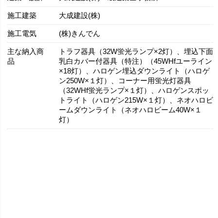
施工建築
大成建設(株)
施工電気
(株)きんでん
主な納入商
トラフ器具（32W蛍光ランプ×2灯）、埋込下面
品
乳白カバー付器具（特注）（45WHfユーライン
×18灯）、ハロゲン埋込ダウンライト（ハロゲ
ン250W×１灯）、コーナー用蛍光灯器具
（32WHf蛍光ランプ×１灯）、ハロゲンスポッ
トライト（ハロゲン215W×１灯）、ネオハロビ
ームダウンライト（ネオハロビーム40W×１
灯）