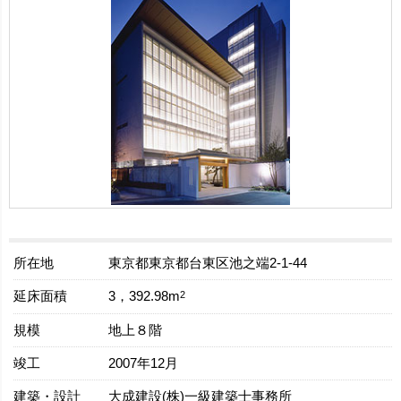
所在地
東京都東京都台東区池之端2-1-44
延床面積
2
3，392.98m
規模
地上８階
竣工
2007年12月
建築・設計
大成建設(株)一級建築士事務所