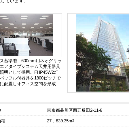
現しています。
ス基準階 600mm用ネオグリッ
エアタイプシステム天井用器具
照明として採用。FHP45W2灯
バッフル付器具を1800ピッチで
に配置しオフィス空間を形成
地
東京都品川区西五反田2-11-8
面積
2
27，839.35m