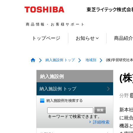
商品情報・お客様サポート
トップページ
お知らせ
商品紹
納入施設例 トップ
地域別
(株)学習研究社
(
納入施設例
納入施設例 トップ
分野
新本
キーワードで検索できます。
に統合
詳細検索
機器