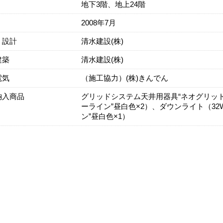
地下3階、地上24階
2008年7月
・設計
清水建設(株)
建築
清水建設(株)
電気
（施工協力）(株)きんでん
納入商品
グリッドシステム天井用器具“ネオグリッド
ーライン”昼白色×2）、ダウンライト（32
ン”昼白色×1）