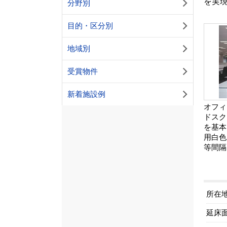
を実
分野別
目的・区分別
地域別
受賞物件
新着施設例
オフィ
ドスク
を基本
用白色
等間隔
所在
延床