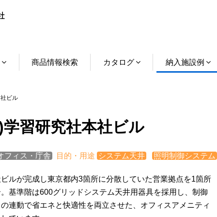
介
商品情報検索
カタログ
納入施設例
本社ビル
株)学習研究社本社ビル
オフィス・庁舎
目的・用途
システム天井
照明制御システム
社ビルが完成し東京都内3箇所に分散していた営業拠点を1箇所
。基準階は600グリッドシステム天井用器具を採用し、制御
との連動で省エネと快適性を両立させた、オフィスアメニティ