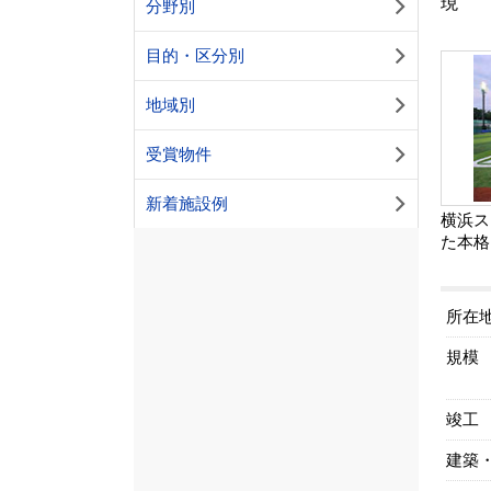
現
分野別
目的・区分別
地域別
受賞物件
新着施設例
横浜ス
た本格
所在
規模
竣工
建築