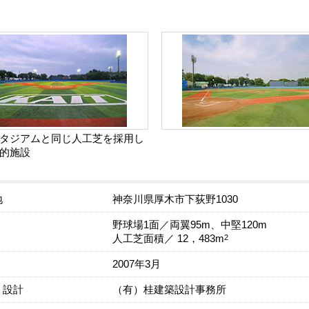
タジアムと同じ人工芝を採用し
的施設
地
神奈川県厚木市下荻野1030
野球場1面／両翼95m、中堅120m
2
人工芝面積／ 12，483m
2007年3月
・設計
（有）桂建築設計事務所