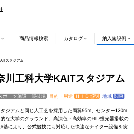
介
商品情報検索
カタログ
納入施設例
ITスタジアム
奈川工科大学KAITスタジアム
スポーツ施設・競技場
目的・用途
ＨＩＤ照明
地域
関東
タジアムと同じ人工芝を採用した両翼95m、センター120m
格的な大学のグラウンド。高演色・高効率のHID投光器搭載の
柱6基により、公式競技にも対応した快適なナイター設備を実