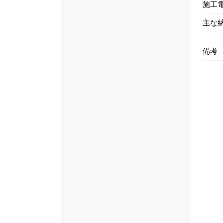
施工
主な
備考