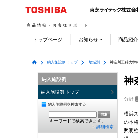
商品情報・お客様サポート
トップページ
お知らせ
商品紹
納入施設例 トップ
地域別
神奈川工科大学KA
神
納入施設例
納入施設例 トップ
分野
横浜ス
キーワードで検索できます。
の本
詳細検索
照明