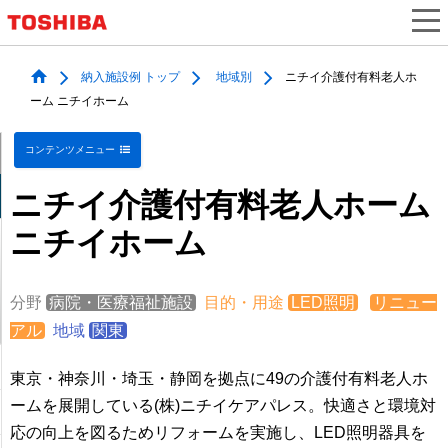
納入施設例 トップ
地域別
ニチイ介護付有料老人ホ
ーム ニチイホーム
コンテンツメニュー
ニチイ介護付有料老人ホーム
ニチイホーム
分野
病院・医療福祉施設
目的・用途
LED照明
リニュー
アル
地域
関東
東京・神奈川・埼玉・静岡を拠点に49の介護付有料老人ホ
ームを展開している(株)ニチイケアパレス。快適さと環境対
応の向上を図るためリフォームを実施し、LED照明器具を