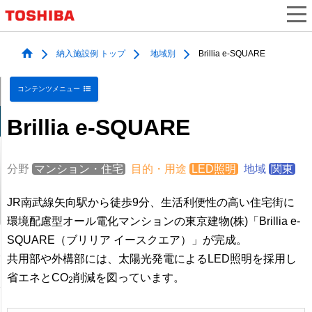
納入施設例 トップ
地域別
Brillia e-SQUARE
コンテンツメニュー
Brillia e-SQUARE
分野
マンション・住宅
目的・用途
LED照明
地域
関東
JR南武線矢向駅から徒歩9分、生活利便性の高い住宅街に
環境配慮型オール電化マンションの東京建物(株)「Brillia e-
SQUARE（ブリリア イースクエア）」が完成。
共用部や外構部には、太陽光発電によるLED照明を採用し
省エネとCO
削減を図っています。
2