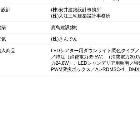
・設計
(株)安井建築設計事務所
(株)入江三宅建築設計事務所
建築
鹿島建設(株)
電気
(株)きんでん
納入商品
LEDシアター用ダウンライト調色タイプ／特注
／特注（消費電力89.5W）（消費電力20.0W）／
力24.8W）、LEDシャンデリア用照明／特
PWM変換ボックス／AL-RDMSC-4、DMX分