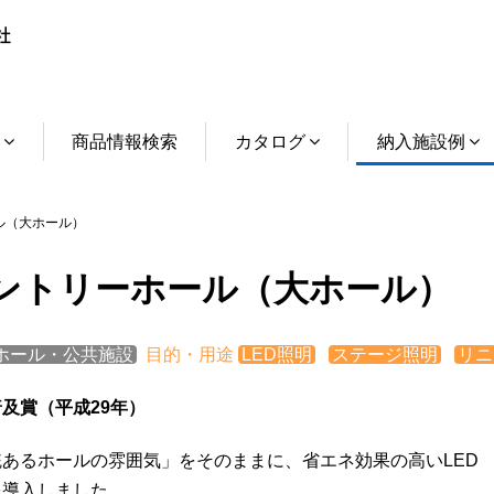
介
商品情報検索
カタログ
納入施設例
ル（大ホール）
ントリーホール（大ホール）
ホール・公共施設
目的・用途
LED照明
ステージ照明
リニ
及賞（平成29年）
統あるホールの雰囲気」をそのままに、省エネ効果の高いLED
を導入しました。