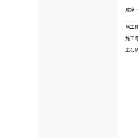
建築
施工
施工
主な