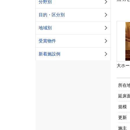
分野別
目的・区分別
地域別
受賞物件
新着施設例
大ホー
所在
延床
規模
更新
施主