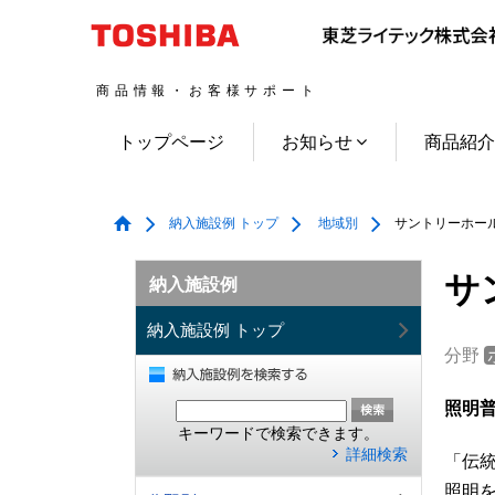
商品情報・お客様サポート
トップページ
お知らせ
商品紹
納入施設例 トップ
地域別
サントリーホー
サ
納入施設例
納入施設例 トップ
分野
照明普
キーワードで検索できます。
詳細検索
「伝
照明