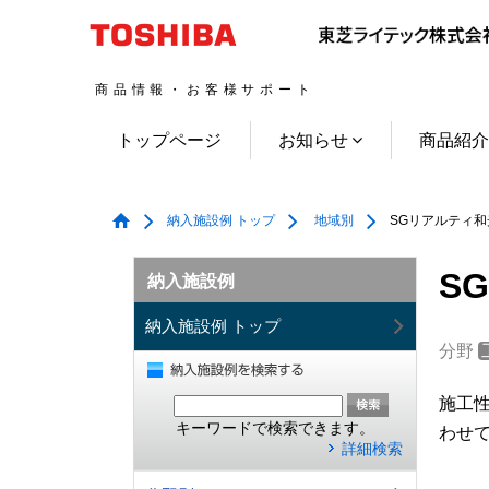
商品情報・お客様サポート
トップページ
お知らせ
商品紹
納入施設例 トップ
地域別
SGリアルティ和
S
納入施設例
納入施設例 トップ
分野
施工
キーワードで検索できます。
わせ
詳細検索