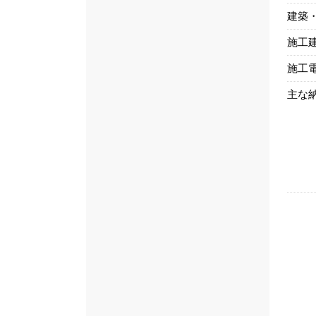
建築
施工
施工
主な