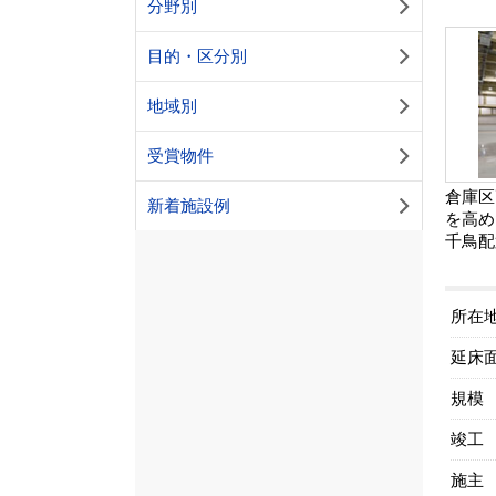
分野別
目的・区分別
地域別
受賞物件
倉庫区
新着施設例
を高め
千鳥配
所在
延床
規模
竣工
施主