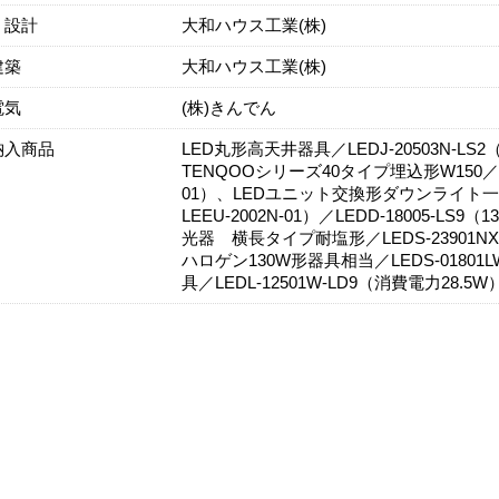
・設計
大和ハウス工業(株)
建築
大和ハウス工業(株)
電気
(株)きんでん
納入商品
LED丸形高天井器具／LEDJ-20503N-L
TENQOOシリーズ40タイプ埋込形W150／LEER-
01）、LEDユニット交換形ダウンライト一般形φ1
LEEU-2002N-01）／LEDD-18005-LS9（
光器 横長タイプ耐塩形／LEDS-23901N
ハロゲン130W形器具相当／LEDS-01801
具／LEDL-12501W-LD9（消費電力28.5W