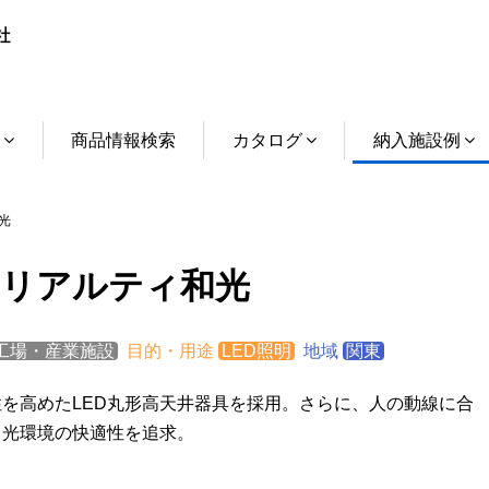
介
商品情報検索
カタログ
納入施設例
光
Gリアルティ和光
工場・産業施設
目的・用途
LED照明
地域
関東
性を高めたLED丸形高天井器具を採用。さらに、人の動線に合
て光環境の快適性を追求。