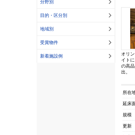
分野別
目的・区分別
地域別
受賞物件
オリン
新着施設例
イトに
の高品
出。
所在
延床
規模
更新