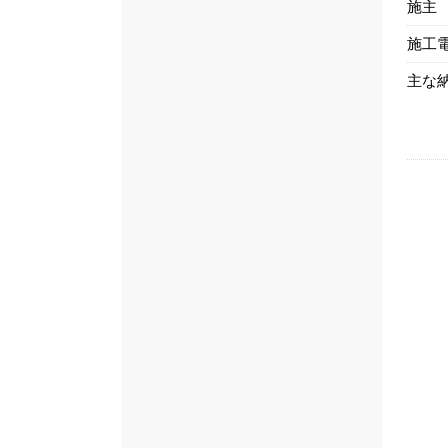
施主
施工
主な