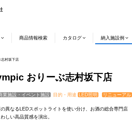
介
商品情報検索
カタログ
納入施設例
ーぶ志村坂下店
lympic おりーぶ志村坂下店
商業施設・イベント施設
目的・用途
LED照明
リニューアル
度の異なるLEDスポットライトを使い分け、お酒の総合専門店
さわしい高品質感を演出。