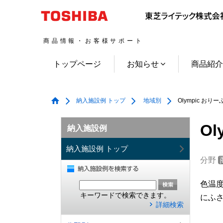
商品情報・お客様サポート
トップページ
お知らせ
商品紹
納入施設例 トップ
地域別
Olympic おり
O
納入施設例
納入施設例 トップ
分野
色温
キーワードで検索できます。
にふ
詳細検索