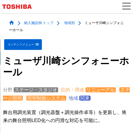
納入施設例 トップ
地域別
ミューザ川崎シンフォニ
ーホール
コンテンツメニュー
ミューザ川崎シンフォニーホ
ール
分野
ステージ・スタジオ
目的・用途
リニューアル
ステ
ージ照明
照明制御システム
地域
関東
舞台用調光装置（調光器盤＋調光操作卓等）を更新し、将
来の舞台照明LED化への円滑な対応を可能に。