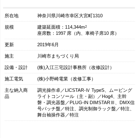
所在地
神奈川県川崎市幸区大宮町1310
規模
2
建築延面積：114,344m
座席数：1997 席（内、車椅子席10 席）
更新
2019年6月
施主
川崎市まちづくり局
設備・設計
(株)入江三宅設計事務所（改修設計）
施工電気
(株)小野崎電業（改修工事）
主な納入商
調光操作卓／LICSTAR-Ⅳ TypeS、ムービング
品
ライトコンソール（主・副）／Hog4、主幹
磐・調光器盤／PLUG-IN DIMSTARⅢ、DMX信
号パッチ盤／特注、調光制御ラック盤／特注、
舞台袖操作器／特注