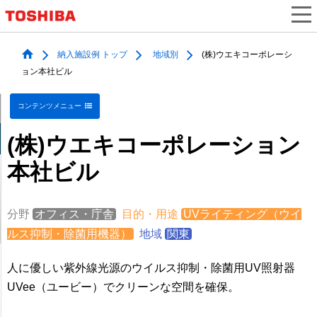
納入施設例 トップ
地域別
(株)ウエキコーポレーシ
ョン本社ビル
コンテンツメニュー
(株)ウエキコーポレーション
本社ビル
分野
オフィス・庁舎
目的・用途
UVライティング（ウイ
ルス抑制・除菌用機器）
地域
関東
人に優しい紫外線光源のウイルス抑制・除菌用UV照射器
UVee（ユービー）でクリーンな空間を確保。