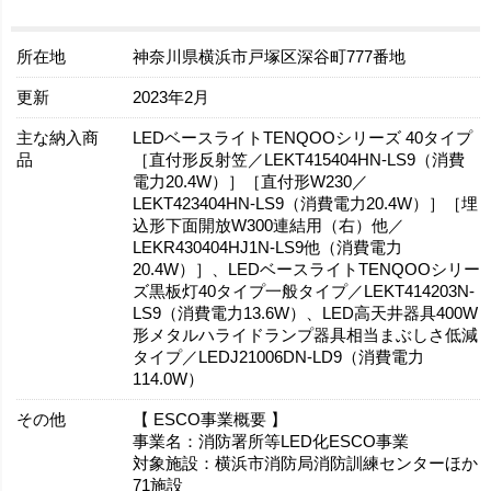
所在地
神奈川県横浜市戸塚区深谷町777番地
更新
2023年2月
主な納入商
LEDベースライトTENQOOシリーズ 40タイプ
品
［直付形反射笠／LEKT415404HN-LS9（消費
電力20.4W）］［直付形W230／
LEKT423404HN-LS9（消費電力20.4W）］［埋
込形下面開放W300連結用（右）他／
LEKR430404HJ1N-LS9他（消費電力
20.4W）］、LEDベースライトTENQOOシリー
ズ黒板灯40タイプ一般タイプ／LEKT414203N-
LS9（消費電力13.6W）、LED高天井器具400W
形メタルハライドランプ器具相当まぶしさ低減
タイプ／LEDJ21006DN-LD9（消費電力
114.0W）
その他
【 ESCO事業概要 】
事業名：消防署所等LED化ESCO事業
対象施設：横浜市消防局消防訓練センターほか
71施設