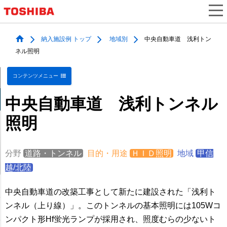
納入施設例 トップ
地域別
中央自動車道 浅利トン
ネル照明
コンテンツメニュー
中央自動車道 浅利トンネル
照明
分野
道路・トンネル
目的・用途
ＨＩＤ照明
地域
甲信
越/北陸
中央自動車道の改築工事として新たに建設された「浅利ト
ンネル（上り線）」。このトンネルの基本照明には105Wコ
ンパクト形Hf蛍光ランプが採用され、照度むらの少ないト