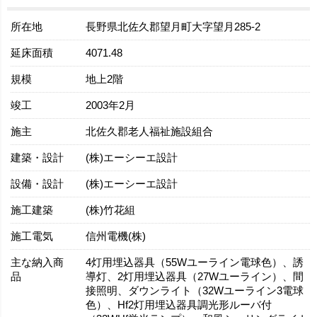
所在地
長野県北佐久郡望月町大字望月285-2
延床面積
4071.48
規模
地上2階
竣工
2003年2月
施主
北佐久郡老人福祉施設組合
建築・設計
(株)エーシーエ設計
設備・設計
(株)エーシーエ設計
施工建築
(株)竹花組
施工電気
信州電機(株)
主な納入商
4灯用埋込器具（55Wユーライン電球色）、誘
品
導灯、2灯用埋込器具（27Wユーライン）、間
接照明、ダウンライト（32Wユーライン3電球
色）、Hf2灯用埋込器具調光形ルーバ付