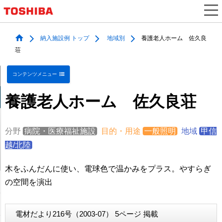
納入施設例 トップ
地域別
養護老人ホーム 佐久良
荘
コンテンツメニュー
養護老人ホーム 佐久良荘
分野
病院・医療福祉施設
目的・用途
一般照明
地域
甲信
越/北陸
木をふんだんに使い、電球色で温かみをプラス。やすらぎ
の空間を演出
電材だより216号（2003-07） 5ページ 掲載