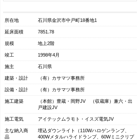
所在地
石川県金沢市中戸町18番地1
延床面積
7851.78
規模
地上2階
竣工
1998年4月
施主
石川県
建築・設計
（有）カサマツ事務所
設備・設計
（有）カサマツ事務所
施工建築
（本館）豊蔵・岡野JV （収蔵庫）兼六・出
戸建設JV
施工電気
アイテックムラモト・イスズ電気JV
主な納入商
埋込ダウンライト（110Wハロゲンランプ、
品
400Wメタルハライドランプ、60Wミニクリプ