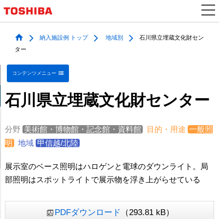
納入施設例 トップ
地域別
石川県立埋蔵文化財セン
ター
コンテンツメニュー
石川県立埋蔵文化財センター
分野
美術館・博物館・記念館・資料館
目的・用途
一般照
明
地域
甲信越/北陸
展示室のベース照明はハロゲンと電球のダウンライト。局
部照明はスポットライトで展示物を浮き上がらせている
PDFダウンロード
（293.81 kB）