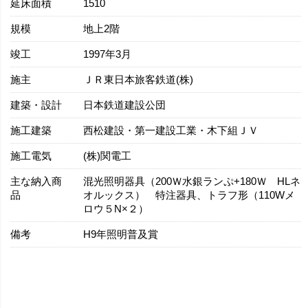
延床面積
1510
規模
地上2階
竣工
1997年3月
施主
ＪＲ東日本旅客鉄道(株)
建築・設計
日本鉄道建設公団
施工建築
西松建設・第一建設工業・木下組ＪＶ
施工電気
(株)関電工
主な納入商
混光照明器具（200Ｗ水銀ランぷ+180Ｗ HLネ
品
オルックス） 特注器具、トラフ形（110Wメ
ロウ５N×２）
備考
H9年照明普及賞