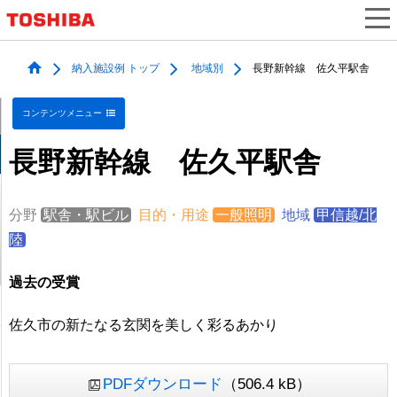
納入施設例 トップ
地域別
長野新幹線 佐久平駅舎
コンテンツメニュー
長野新幹線 佐久平駅舎
分野
駅舎・駅ビル
目的・用途
一般照明
地域
甲信越/北
陸
過去の受賞
佐久市の新たなる玄関を美しく彩るあかり
PDFダウンロード
（506.4 kB）