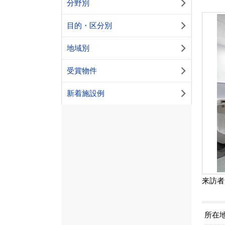
分野別
目的・区分別
地域別
受賞物件
新着施設例
来訪者
所在