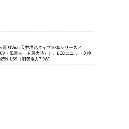
 UVish 天井埋込タイプ1000シリーズ／
W（200V・風量モード最大時））、LEDユニット交換
25N-LS9（消費電力7.9W）