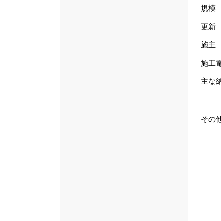
規模
更新
施主
施工
主な
その