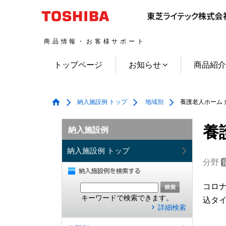
商品情報・お客様サポート
トップページ
お知らせ
商品紹
納入施設例 トップ
地域別
養護老人ホーム 
養
納入施設例
納入施設例 トップ
分野
コロナ
キーワードで検索できます。
込タイ
詳細検索