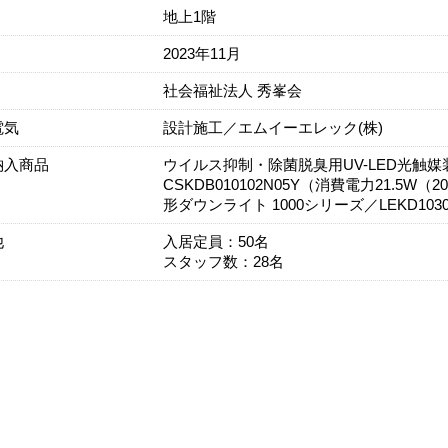
地上1階
2023年11月
社会福祉法人 秀峯会
電気
設計施工／エムイーエレック(株)
納入商品
ウイルス抑制・除菌脱臭用UV-LED光触媒装置
CSKDB010102N05Y（消費電力21.5
形ダウンライト 1000シリーズ／LEKD1030
他
入居定員：50名
スタッフ数：28名