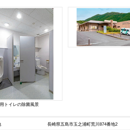
用トイレの除菌風景
地
長崎県五島市玉之浦町荒川874番地2