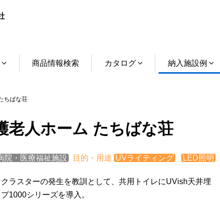
介
商品情報検索
カタログ
納入施設例
たちばな荘
護老人ホーム たちばな荘
病院・医療福祉施設
目的・用途
UVライティング
LED照明
クラスターの発生を教訓として、共用トイレにUVish天井埋
プ1000シリーズを導入。