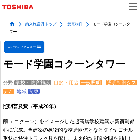
納入施設例 トップ
受賞物件
モード学園コクーンタ
ワー
コンテンツメニュー
モード学園コクーンタワー
分野
学校・教育施設
目的・用途
一般照明
照明制御シス
テム
地域
関東
照明普及賞（平成20年）
繭（ コクーン）をイメージした超高層学校建築が新宿副都
心に完成。当建築の象徴的な構造躯体となるダイヤゴナル
形状に特注トラフ器具を配し、未来的な創造空間を創出し