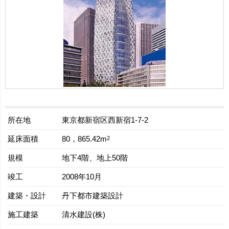
所在地
東京都新宿区西新宿1-7-2
延床面積
2
80，865.42m
規模
地下4階、地上50階
竣工
2008年10月
建築・設計
丹下都市建築設計
施工建築
清水建設(株)