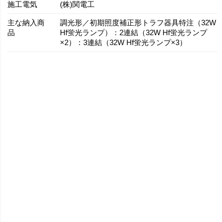
施工電気
(株)関電工
主な納入商
調光形／初期照度補正形トラフ器具特注（32W
品
Hf蛍光ランプ）：2連結（32W Hf蛍光ランプ
×2）：3連結（32W Hf蛍光ランプ×3）