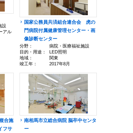
国家公務員共済組合連合会 虎の
施設
門病院付属健康管理センター・画
ューアル
像診断センター
分野：
病院・医療福祉施設
目的・用途：
LED照明
地域：
関東
竣工年：
2017年8月
複合施
南相馬市立総合病院 脳卒中センタ
イフサ
ー