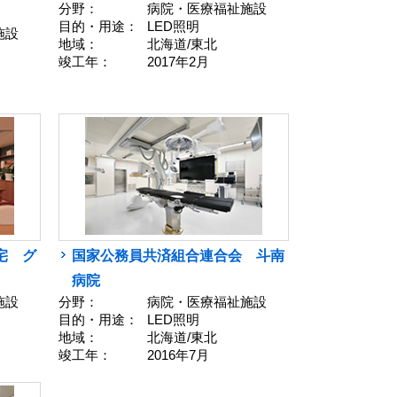
分野：
病院・医療福祉施設
目的・用途：
LED照明
施設
地域：
北海道/東北
竣工年：
2017年2月
宅 グ
国家公務員共済組合連合会 斗南
病院
施設
分野：
病院・医療福祉施設
目的・用途：
LED照明
地域：
北海道/東北
竣工年：
2016年7月