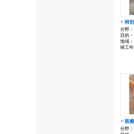
特
分野：
目的・
地域：
竣工年
医
分野：