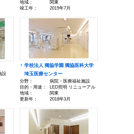
地域：
関東
竣工年：
2019年7月
学校法人 獨協学園 獨協医科大学
施設
埼玉医療センター
分野：
病院・医療福祉施設
目的・用途：
LED照明 リニューアル
地域：
関東
更新年：
2018年3月