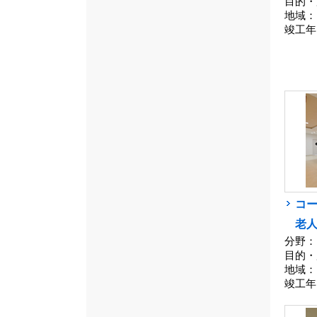
目的・
地域：
竣工年
コ
老人
分野：
目的・
地域：
竣工年