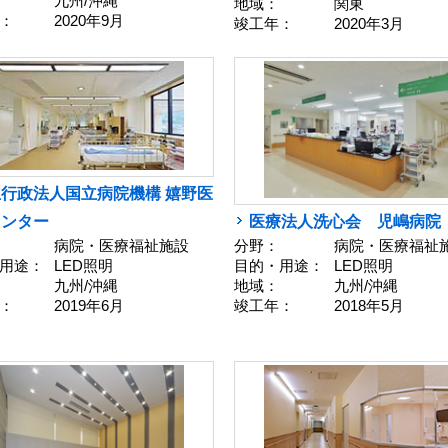
九州/沖縄
地域：
関東
：
2020年9月
竣工年：
2020年3月
行政法人国立病院機構 嬉野医
医療法人洗心会 児嶋病院
センター
分野：
病院・医療福祉
病院・医療福祉施設
目的・用途：
LED照明
用途：
LED照明
地域：
九州/沖縄
九州/沖縄
竣工年：
2018年5月
：
2019年6月