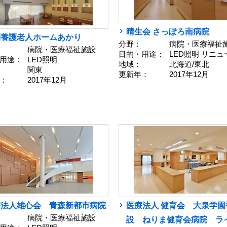
晴生会 さっぽろ南病院
別養護老人ホームあかり
分野：
病院・医療福祉
病院・医療福祉施設
目的・用途：
LED照明 リニ
用途：
LED照明
地域：
北海道/東北
関東
更新年：
2017年12月
：
2017年12月
療法人雄心会 青森新都市病院
医療法人 健育会 大泉学園
病院・医療福祉施設
設 ねりま健育会病院 ラ