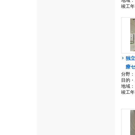
地域：
竣工年
独立
療
分野：
目的・
地域：
竣工年