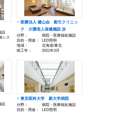
医療法人 健山会 船引クリニッ
ク 介護老人保健施設 歩
施設
分野：
病院・医療福祉施設
制御シス
目的・用途：
LED照明
地域：
北海道/東北
竣工年：
2021年3月
東京医科大学 新大学病院
施設
分野：
病院・医療福祉施設
目的・用途：
LED照明