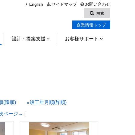
English
サイトマップ
お問い合わせ
検索
企業情報トップ
設計・提案支援
お客様サポート
(降順)
竣工年月順(昇順)
次ページ→
]