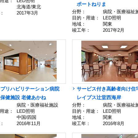
用途：
LED照明
ポートねりま
北海道/東北
分野：
病院・医療福祉
：
2017年3月
目的・用途：
LED照明
地域：
関東
竣工年：
2017年2月
ープリハビリテーション病院
サービス付き高齢者向け住
保健施設 老健あかね
レイプス辻堂西海岸
病院・医療福祉施設
分野：
病院・医療福祉
用途：
LED照明
目的・用途：
LED照明
中国/四国
地域：
関東
：
2016年11月
竣工年：
2016年8月