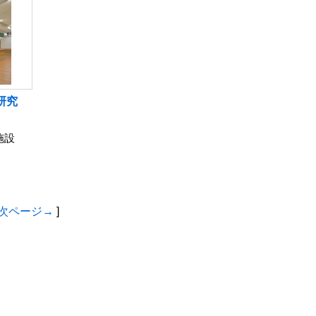
研究
施設
次ページ→
]