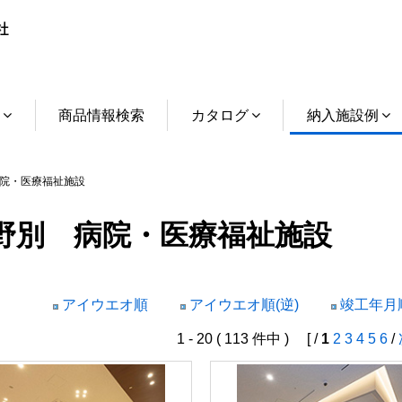
介
商品情報検索
カタログ
納入施設例
院・医療福祉施設
野別 病院・医療福祉施設
アイウエオ順
アイウエオ順(逆)
竣工年月順
1 - 20 ( 113 件中 ) [ /
1
2
3
4
5
6
/