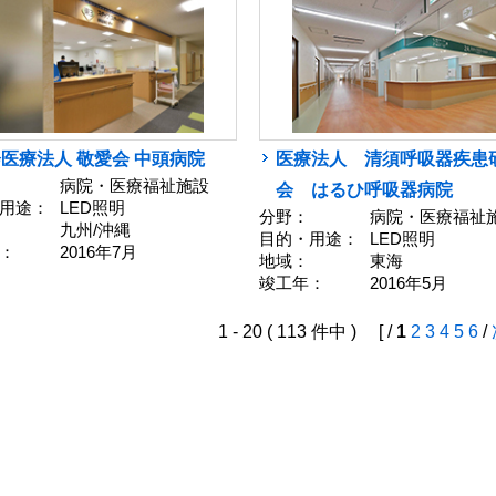
医療法人 敬愛会 中頭病院
医療法人 清須呼吸器疾患
病院・医療福祉施設
会 はるひ呼吸器病院
用途：
LED照明
分野：
病院・医療福祉
九州/沖縄
目的・用途：
LED照明
：
2016年7月
地域：
東海
竣工年：
2016年5月
1 - 20 ( 113 件中 ) [ /
1
2
3
4
5
6
/