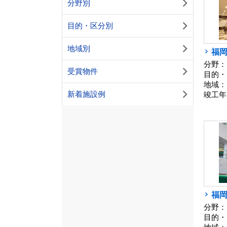
分野別
目的・区分別
地域別
福
分野：
受賞物件
目的・
地域：
新着施設例
竣工年
福
分野：
目的・