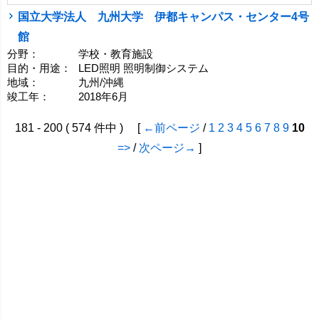
国立大学法人 九州大学 伊都キャンパス・センター4号
館
分野：
学校・教育施設
目的・用途：
LED照明 照明制御システム
地域：
九州/沖縄
竣工年：
2018年6月
181 - 200 ( 574 件中 ) [
←前ページ
/
1
2
3
4
5
6
7
8
9
10
=>
/
次ページ→
]