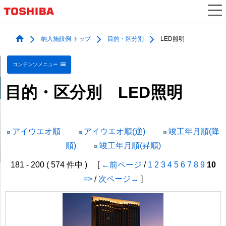
納入施設例 トップ
目的・区分別
LED照明
コンテンツメニュー
目的・区分別 LED照明
アイウエオ順
アイウエオ順(逆)
竣工年月順(降
順)
竣工年月順(昇順)
181 - 200 ( 574 件中 ) [
←前ページ
/
1
2
3
4
5
6
7
8
9
10
=>
/
次ページ→
]