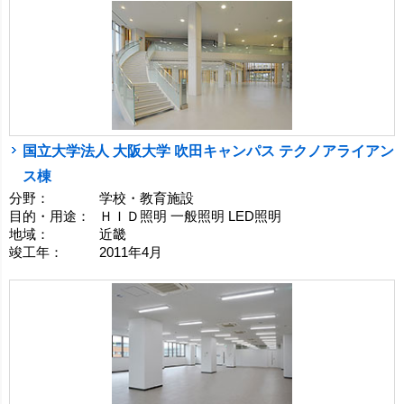
国立大学法人 大阪大学 吹田キャンパス テクノアライアン
ス棟
分野：
学校・教育施設
目的・用途：
ＨＩＤ照明 一般照明 LED照明
地域：
近畿
竣工年：
2011年4月