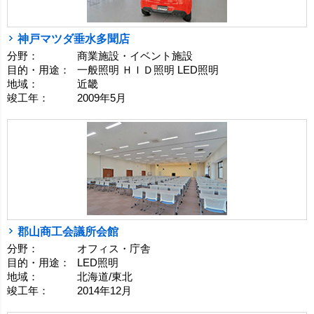
神戸マツダ垂水多聞店
分野：
商業施設・イベント施設
目的・用途：
一般照明 ＨＩＤ照明 LED照明
地域：
近畿
竣工年：
2009年5月
郡山商工会議所会館
分野：
オフィス・庁舎
目的・用途：
LED照明
地域：
北海道/東北
竣工年：
2014年12月