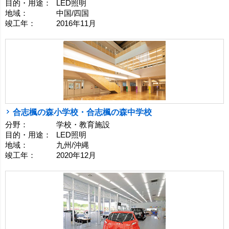
目的・用途：
LED照明
地域：
中国/四国
竣工年：
2016年11月
合志楓の森小学校・合志楓の森中学校
分野：
学校・教育施設
目的・用途：
LED照明
地域：
九州/沖縄
竣工年：
2020年12月