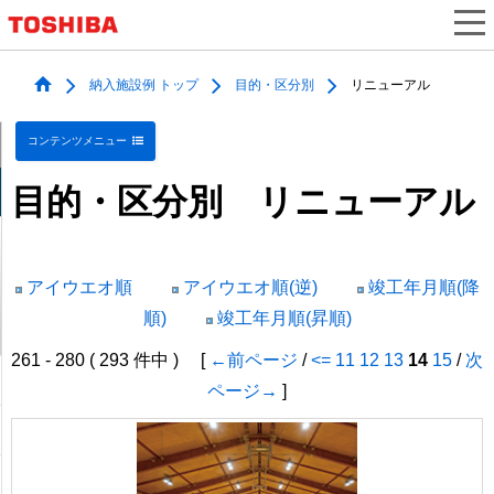
納入施設例 トップ
目的・区分別
リニューアル
コンテンツメニュー
目的・区分別 リニューアル
アイウエオ順
アイウエオ順(逆)
竣工年月順(降
順)
竣工年月順(昇順)
261 - 280 ( 293 件中 ) [
←前ページ
/
<=
11
12
13
14
15
/
次
ページ→
]