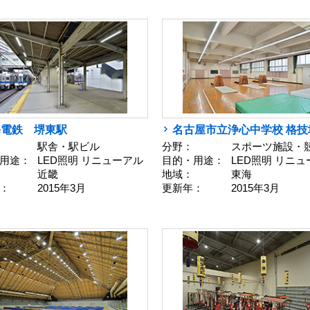
海電鉄 堺東駅
名古屋市立浄心中学校 格技
駅舎・駅ビル
分野：
スポーツ施設・
用途：
LED照明 リニューアル
目的・用途：
LED照明 リニ
近畿
地域：
東海
：
2015年3月
更新年：
2015年3月