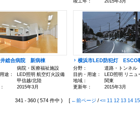
竣工年：
2015年3月
ノ井総合病院 新病棟
横浜市LED防犯灯 ESCO
病院・医療福祉施設
分野：
道路・トンネル
用途：
LED照明 航空灯火設備
目的・用途：
LED照明 リニ
甲信越/北陸
地域：
関東
：
2015年3月
更新年：
2015年3月
341 - 360 ( 574 件中 ) [
←前ページ
/
<=
11
12
13
14
15