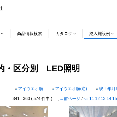
介
商品情報検索
カタログ
納入施設例
的・区分別 LED照明
アイウエオ順
アイウエオ順(逆)
竣工年月順
341 - 360 ( 574 件中 ) [
←前ページ
/
<=
11
12
13
14
15