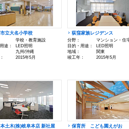
覇市立大名小学校
荻窪家族レジデンス
学校・教育施設
分野：
マンション・住
用途：
LED照明
目的・用途：
LED照明
九州/沖縄
地域：
関東
：
2015年5月
竣工年：
2015年5月
本土木(株)岐阜本店 新社屋
保育所 こども園えがお