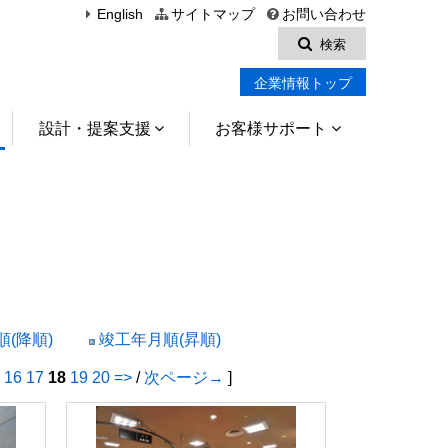
English
サイトマップ
お問い合わせ
検索
企業情報トップ
設計・提案支援
お客様サポート
(降順)
竣工年月順(昇順)
16
17
18
19
20
=>
/
次ページ→
]