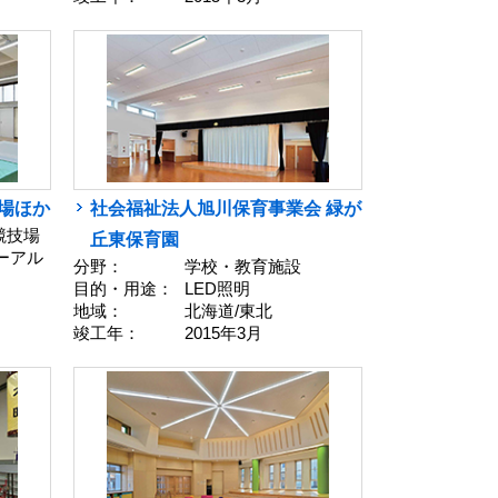
場ほか
社会福祉法人旭川保育事業会 緑が
競技場
丘東保育園
ューアル
分野：
学校・教育施設
目的・用途：
LED照明
地域：
北海道/東北
竣工年：
2015年3月