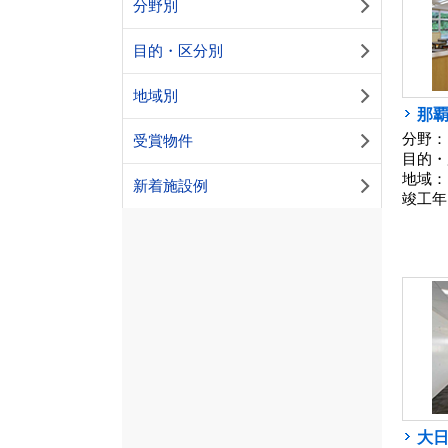
分野別
目的・区分別
地域別
那
分野：
受賞物件
目的・
地域：
新着施設例
竣工年
大日