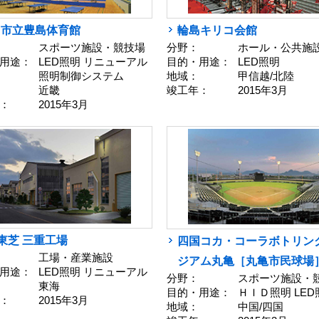
中市立豊島体育館
輪島キリコ会館
スポーツ施設・競技場
分野：
ホール・公共施
用途：
LED照明 リニューアル
目的・用途：
LED照明
照明制御システム
地域：
甲信越/北陸
近畿
竣工年：
2015年3月
：
2015年3月
)東芝 三重工場
四国コカ・コーラボトリン
工場・産業施設
ジアム丸亀［丸亀市民球場
用途：
LED照明 リニューアル
分野：
スポーツ施設・
東海
目的・用途：
ＨＩＤ照明 LED
：
2015年3月
地域：
中国/四国