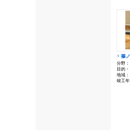
篠
分野：
目的・
地域：
竣工年