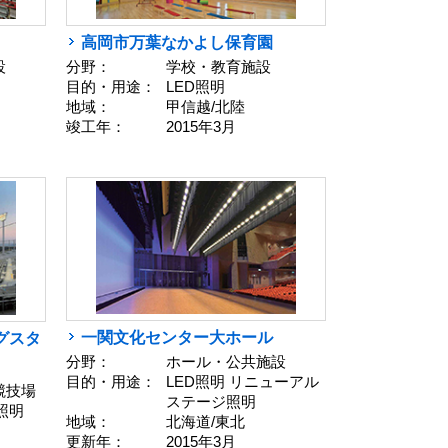
高岡市万葉なかよし保育園
設
分野：
学校・教育施設
目的・用途：
LED照明
地域：
甲信越/北陸
竣工年：
2015年3月
一関文化センター大ホール
グスタ
分野：
ホール・公共施設
］
目的・用途：
LED照明 リニューアル
競技場
ステージ照明
照明
地域：
北海道/東北
更新年：
2015年3月