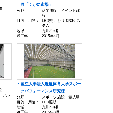
原「くがに市場」
備
分野：
商業施設・イベント施
設
目的・用途：
LED照明 照明制御シス
テム
地域：
九州/沖縄
竣工年：
2015年4月
国立大学法人鹿屋体育大学スポー
設
ツパフォーマンス研究棟
ューアル
分野：
スポーツ施設・競技場
目的・用途：
LED照明
地域：
九州/沖縄
竣工年：
2015年3月