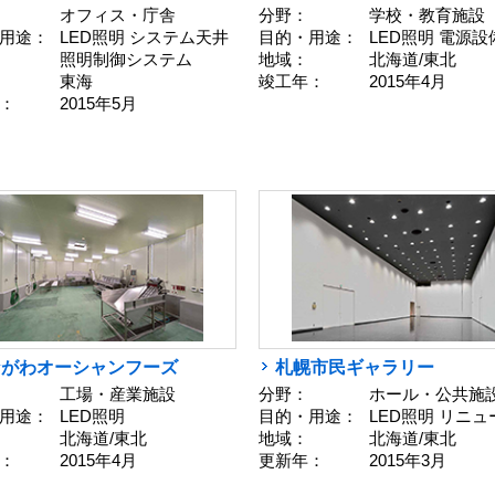
オフィス・庁舎
分野：
学校・教育施設
用途：
LED照明 システム天井
目的・用途：
LED照明 電源設
照明制御システム
地域：
北海道/東北
東海
竣工年：
2015年4月
：
2015年5月
ながわオーシャンフーズ
札幌市民ギャラリー
工場・産業施設
分野：
ホール・公共施
用途：
LED照明
目的・用途：
LED照明 リニ
北海道/東北
地域：
北海道/東北
：
2015年4月
更新年：
2015年3月