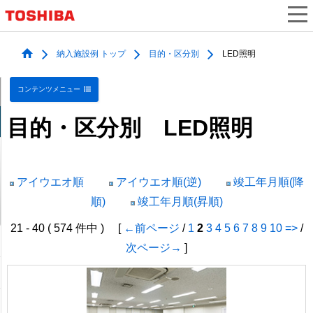
納入施設例 トップ
目的・区分別
LED照明
コンテンツメニュー
目的・区分別 LED照明
アイウエオ順
アイウエオ順(逆)
竣工年月順(降
順)
竣工年月順(昇順)
21 - 40 ( 574 件中 ) [
←前ページ
/
1
2
3
4
5
6
7
8
9
10
=>
/
次ページ→
]