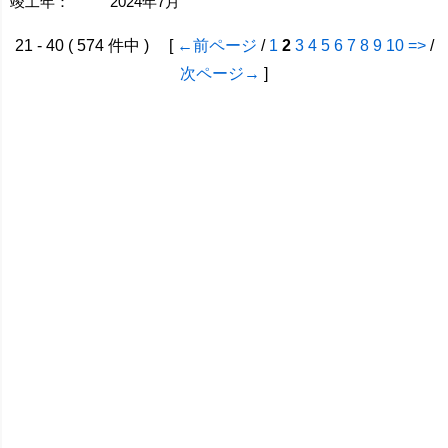
竣工年：
2024年7月
21 - 40 ( 574 件中 ) [
←前ページ
/
1
2
3
4
5
6
7
8
9
10
=>
/
次ページ→
]