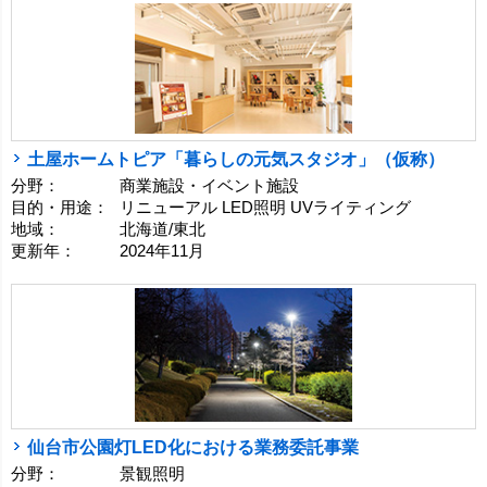
土屋ホームトピア「暮らしの元気スタジオ」（仮称）
分野：
商業施設・イベント施設
目的・用途：
リニューアル LED照明 UVライティング
地域：
北海道/東北
更新年：
2024年11月
仙台市公園灯LED化における業務委託事業
分野：
景観照明