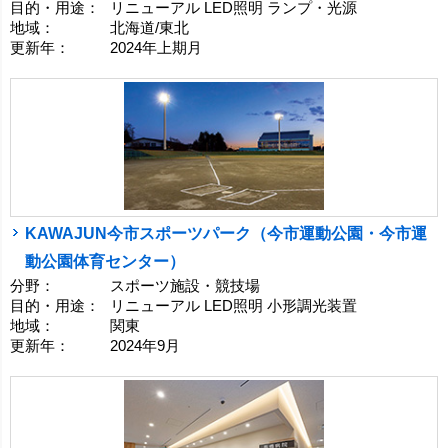
目的・用途：
リニューアル LED照明 ランプ・光源
地域：
北海道/東北
更新年：
2024年上期月
KAWAJUN今市スポーツパーク（今市運動公園・今市運
動公園体育センター）
分野：
スポーツ施設・競技場
目的・用途：
リニューアル LED照明 小形調光装置
地域：
関東
更新年：
2024年9月