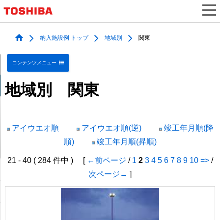
納入施設例 トップ
地域別
関東
コンテンツメニュー
地域別 関東
アイウエオ順
アイウエオ順(逆)
竣工年月順(降
順)
竣工年月順(昇順)
21 - 40 ( 284 件中 ) [
←前ページ
/
1
2
3
4
5
6
7
8
9
10
=>
/
次ページ→
]