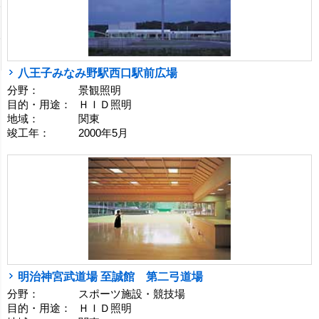
八王子みなみ野駅西口駅前広場
分野：
景観照明
目的・用途：
ＨＩＤ照明
地域：
関東
竣工年：
2000年5月
明治神宮武道場 至誠館 第二弓道場
分野：
スポーツ施設・競技場
目的・用途：
ＨＩＤ照明