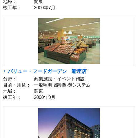
地域：
関東
竣工年：
2000年7月
バリュー・フードガーデン 新座店
分野：
商業施設・イベント施設
目的・用途：
一般照明 照明制御システム
地域：
関東
竣工年：
2000年9月