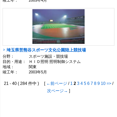
竣工年：
2003年4月
埼玉県営熊谷スポーツ文化公園陸上競技場
分野：
スポーツ施設・競技場
目的・用途：
ＨＩＤ照明 照明制御システム
地域：
関東
竣工年：
2003年5月
21 - 40 ( 284 件中 ) [
←前ページ
/
1
2
3
4
5
6
7
8
9
10
=>
/
次ページ→
]