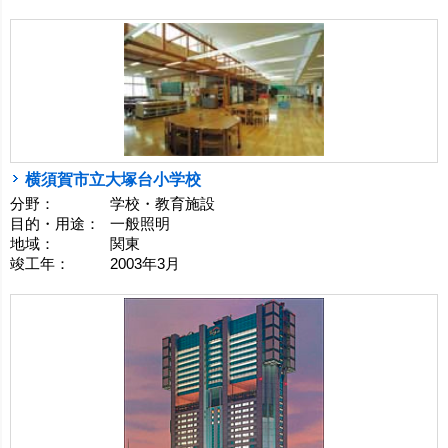
横須賀市立大塚台小学校
分野：
学校・教育施設
目的・用途：
一般照明
地域：
関東
竣工年：
2003年3月