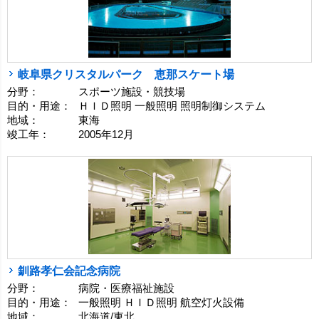
岐阜県クリスタルパーク 恵那スケート場
分野：
スポーツ施設・競技場
目的・用途：
ＨＩＤ照明 一般照明 照明制御システム
地域：
東海
竣工年：
2005年12月
釧路孝仁会記念病院
分野：
病院・医療福祉施設
目的・用途：
一般照明 ＨＩＤ照明 航空灯火設備
地域：
北海道/東北