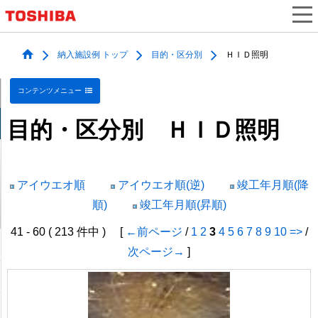
納入施設例 トップ
目的・区分別
ＨＩＤ照明
コンテンツメニュー
目的・区分別 ＨＩＤ照明
アイウエオ順
アイウエオ順(逆)
竣工年月順(降
順)
竣工年月順(昇順)
41 - 60 ( 213 件中 ) [
←前ページ
/
1
2
3
4
5
6
7
8
9
10
=>
/
次ページ→
]