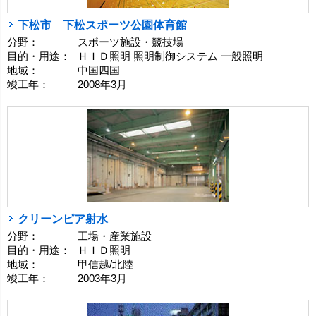
下松市 下松スポーツ公園体育館
分野：
スポーツ施設・競技場
目的・用途：
ＨＩＤ照明 照明制御システム 一般照明
地域：
中国四国
竣工年：
2008年3月
クリーンピア射水
分野：
工場・産業施設
目的・用途：
ＨＩＤ照明
地域：
甲信越/北陸
竣工年：
2003年3月