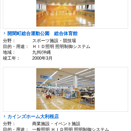
開聞町総合運動公園 総合体育館
分野：
スポーツ施設・競技場
目的・用途：
ＨＩＤ照明 照明制御システム
地域：
九州/沖縄
竣工年：
2000年3月
カインズホーム大利根店
分野：
商業施設・イベント施設
目的・用途：
一般照明 ＨＩＤ照明 照明制御システム