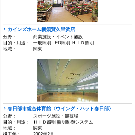
カインズホーム横須賀久里浜店
分野：
商業施設・イベント施設
目的・用途：
一般照明 LED照明 ＨＩＤ照明
地域：
関東
春日部市総合体育館〈ウイング・ハット春日部〉
分野：
スポーツ施設・競技場
目的・用途：
ＨＩＤ照明 照明制御システム
地域：
関東
竣工年：
2002年2月