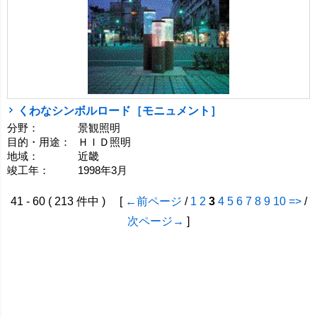
くわなシンボルロード［モニュメント］
分野：
景観照明
目的・用途：
ＨＩＤ照明
地域：
近畿
竣工年：
1998年3月
41 - 60 ( 213 件中 ) [
←前ページ
/
1
2
3
4
5
6
7
8
9
10
=>
/
次ページ→
]