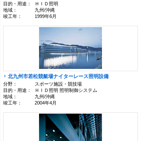
目的・用途：
ＨＩＤ照明
地域：
九州/沖縄
竣工年：
1999年6月
北九州市若松競艇場ナイターレース照明設備
分野：
スポーツ施設・競技場
目的・用途：
ＨＩＤ照明 照明制御システム
地域：
九州/沖縄
竣工年：
2004年4月