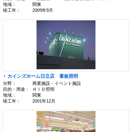
地域：
関東
竣工年：
2009年9月
カインズホーム日立店 看板照明
分野：
商業施設・イベント施設
目的・用途：
ＨＩＤ照明
地域：
関東
竣工年：
2001年12月