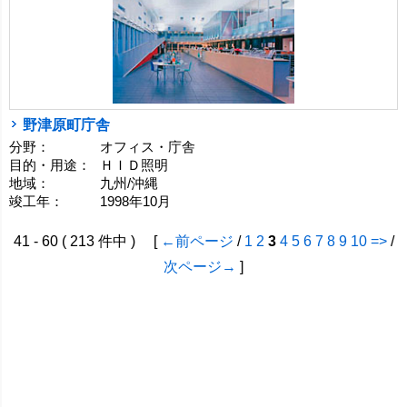
野津原町庁舎
分野：
オフィス・庁舎
目的・用途：
ＨＩＤ照明
地域：
九州/沖縄
竣工年：
1998年10月
41 - 60 ( 213 件中 ) [
←前ページ
/
1
2
3
4
5
6
7
8
9
10
=>
/
次ページ→
]