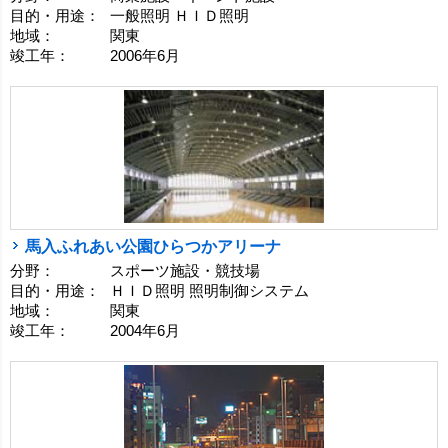
目的・用途：
一般照明 ＨＩＤ照明
地域：
関東
竣工年：
2006年6月
馬入ふれあい公園ひらつかアリーナ
分野：
スポーツ施設・競技場
目的・用途：
ＨＩＤ照明 照明制御システム
地域：
関東
竣工年：
2004年6月