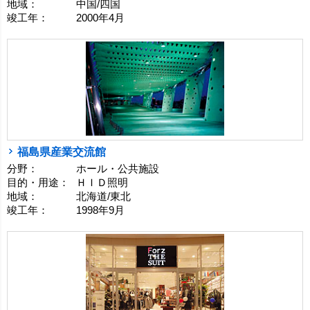
地域：
中国/四国
竣工年：
2000年4月
福島県産業交流館
分野：
ホール・公共施設
目的・用途：
ＨＩＤ照明
地域：
北海道/東北
竣工年：
1998年9月