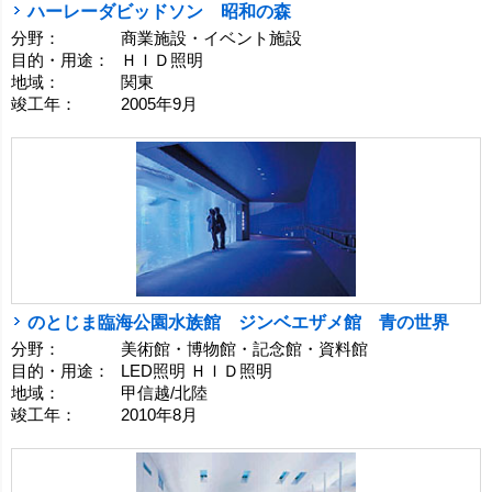
ハーレーダビッドソン 昭和の森
分野：
商業施設・イベント施設
目的・用途：
ＨＩＤ照明
地域：
関東
竣工年：
2005年9月
のとじま臨海公園水族館 ジンベエザメ館 青の世界
分野：
美術館・博物館・記念館・資料館
目的・用途：
LED照明 ＨＩＤ照明
地域：
甲信越/北陸
竣工年：
2010年8月