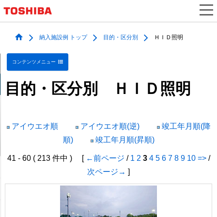
納入施設例 トップ
目的・区分別
ＨＩＤ照明
コンテンツメニュー
目的・区分別 ＨＩＤ照明
アイウエオ順
アイウエオ順(逆)
竣工年月順(降
順)
竣工年月順(昇順)
41 - 60 ( 213 件中 ) [
←前ページ
/
1
2
3
4
5
6
7
8
9
10
=>
/
次ページ→
]