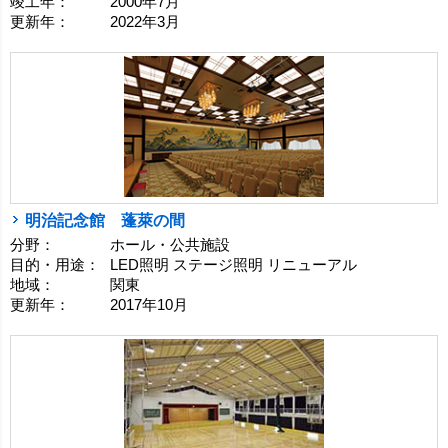
竣工年：
2000年7月
更新年：
2022年3月
明治記念館 蓬萊の間
分野：
ホール・公共施設
目的・用途：
LED照明 ステージ照明 リニューアル
地域：
関東
更新年：
2017年10月