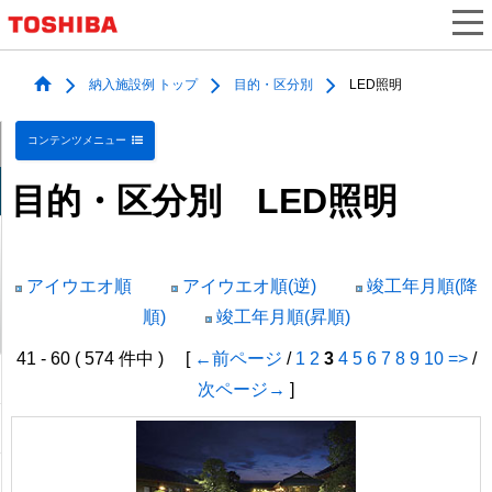
納入施設例 トップ
目的・区分別
LED照明
コンテンツメニュー
目的・区分別 LED照明
アイウエオ順
アイウエオ順(逆)
竣工年月順(降
順)
竣工年月順(昇順)
41 - 60 ( 574 件中 ) [
←前ページ
/
1
2
3
4
5
6
7
8
9
10
=>
/
次ページ→
]