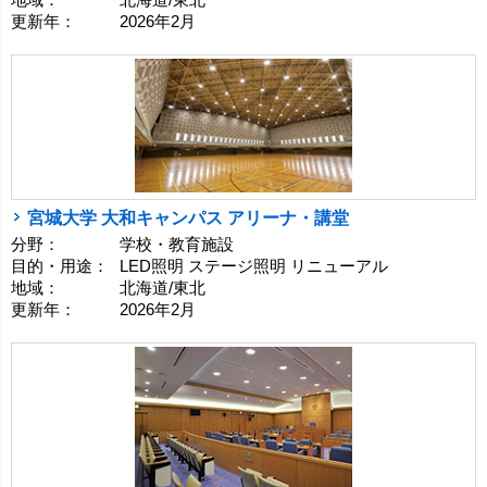
地域：
北海道/東北
更新年：
2026年2月
宮城大学 大和キャンパス アリーナ・講堂
分野：
学校・教育施設
目的・用途：
LED照明 ステージ照明 リニューアル
地域：
北海道/東北
更新年：
2026年2月