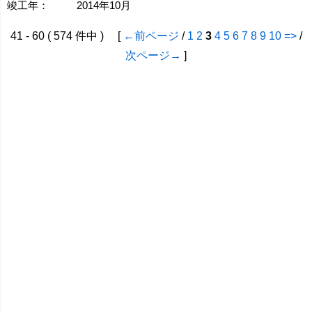
竣工年：
2014年10月
41 - 60 ( 574 件中 ) [
←前ページ
/
1
2
3
4
5
6
7
8
9
10
=>
/
次ページ→
]