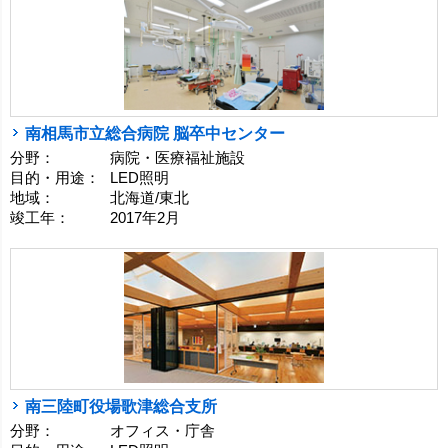
南相馬市立総合病院 脳卒中センター
分野：
病院・医療福祉施設
目的・用途：
LED照明
地域：
北海道/東北
竣工年：
2017年2月
南三陸町役場歌津総合支所
分野：
オフィス・庁舎