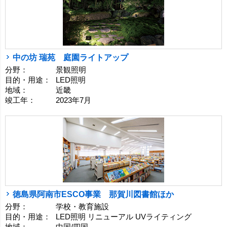
中の坊 瑞苑 庭園ライトアップ
分野：
景観照明
目的・用途：
LED照明
地域：
近畿
竣工年：
2023年7月
徳島県阿南市ESCO事業 那賀川図書館ほか
分野：
学校・教育施設
目的・用途：
LED照明 リニューアル UVライティング
地域：
中国/四国