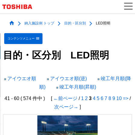
納入施設例 トップ
目的・区分別
LED照明
コンテンツメニュー
目的・区分別 LED照明
アイウエオ順
アイウエオ順(逆)
竣工年月順(降
順)
竣工年月順(昇順)
41 - 60 ( 574 件中 ) [
←前ページ
/
1
2
3
4
5
6
7
8
9
10
=>
/
次ページ→
]