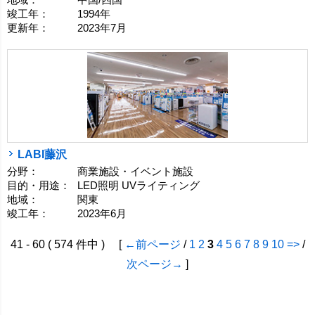
竣工年：
1994年
更新年：
2023年7月
LABI藤沢
分野：
商業施設・イベント施設
目的・用途：
LED照明 UVライティング
地域：
関東
竣工年：
2023年6月
41 - 60 ( 574 件中 ) [
←前ページ
/
1
2
3
4
5
6
7
8
9
10
=>
/
次ページ→
]