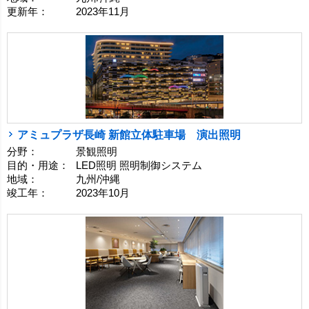
更新年：
2023年11月
アミュプラザ長崎 新館立体駐車場 演出照明
分野：
景観照明
目的・用途：
LED照明 照明制御システム
地域：
九州/沖縄
竣工年：
2023年10月