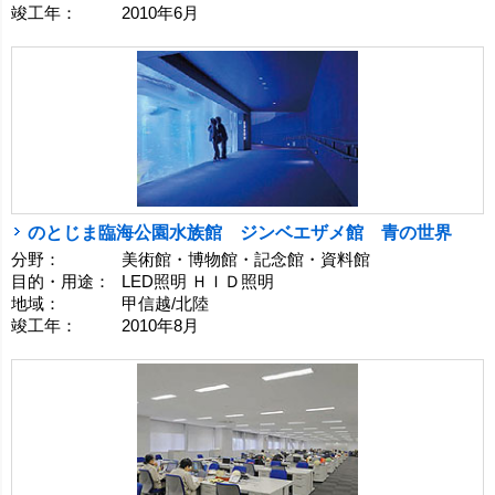
竣工年：
2010年6月
のとじま臨海公園水族館 ジンベエザメ館 青の世界
分野：
美術館・博物館・記念館・資料館
目的・用途：
LED照明 ＨＩＤ照明
地域：
甲信越/北陸
竣工年：
2010年8月