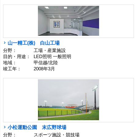
山一精工(株) 白山工場
分野：
工場・産業施設
目的・用途：
LED照明 一般照明
地域：
甲信越/北陸
竣工年：
2008年3月
小松運動公園 末広野球場
分野：
スポーツ施設・競技場