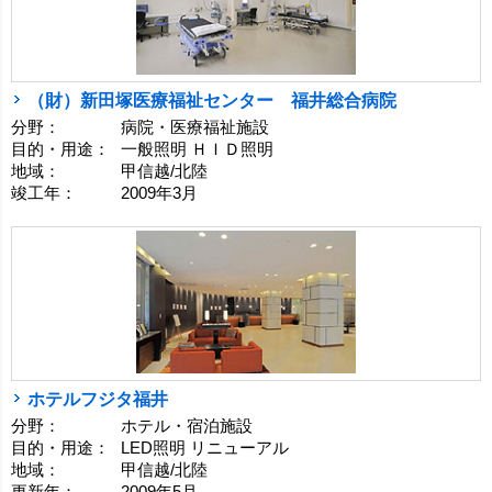
（財）新田塚医療福祉センター 福井総合病院
分野：
病院・医療福祉施設
目的・用途：
一般照明 ＨＩＤ照明
地域：
甲信越/北陸
竣工年：
2009年3月
ホテルフジタ福井
分野：
ホテル・宿泊施設
目的・用途：
LED照明 リニューアル
地域：
甲信越/北陸
更新年：
2009年5月