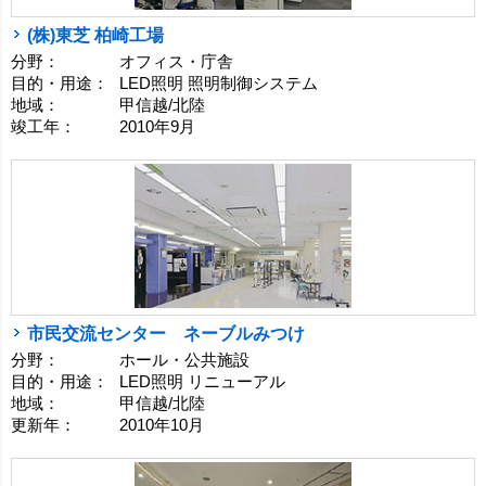
(株)東芝 柏崎工場
分野：
オフィス・庁舎
目的・用途：
LED照明 照明制御システム
地域：
甲信越/北陸
竣工年：
2010年9月
市民交流センター ネーブルみつけ
分野：
ホール・公共施設
目的・用途：
LED照明 リニューアル
地域：
甲信越/北陸
更新年：
2010年10月