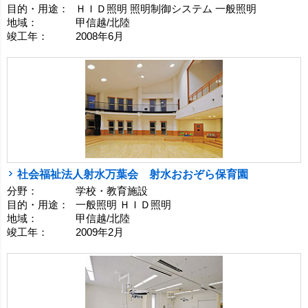
目的・用途：
ＨＩＤ照明 照明制御システム 一般照明
地域：
甲信越/北陸
竣工年：
2008年6月
社会福祉法人射水万葉会 射水おおぞら保育園
分野：
学校・教育施設
目的・用途：
一般照明 ＨＩＤ照明
地域：
甲信越/北陸
竣工年：
2009年2月