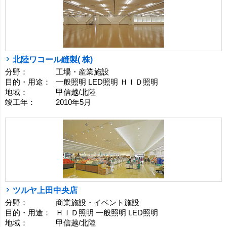
北陸ワコール縫製( 株)
分野：
工場・産業施設
目的・用途：
一般照明 LED照明 ＨＩＤ照明
地域：
甲信越/北陸
竣工年：
2010年5月
ツルヤ上田中央店
分野：
商業施設・イベント施設
目的・用途：
ＨＩＤ照明 一般照明 LED照明
地域：
甲信越/北陸