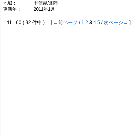
地域：
甲信越/北陸
更新年：
2011年1月
41 - 60 ( 82 件中 ) [
←前ページ
/
1
2
3
4
5
/
次ページ→
]