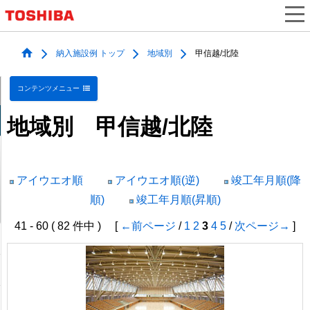
納入施設例 トップ
地域別
甲信越/北陸
コンテンツメニュー
地域別 甲信越/北陸
アイウエオ順
アイウエオ順(逆)
竣工年月順(降
順)
竣工年月順(昇順)
41 - 60 ( 82 件中 ) [
←前ページ
/
1
2
3
4
5
/
次ページ→
]