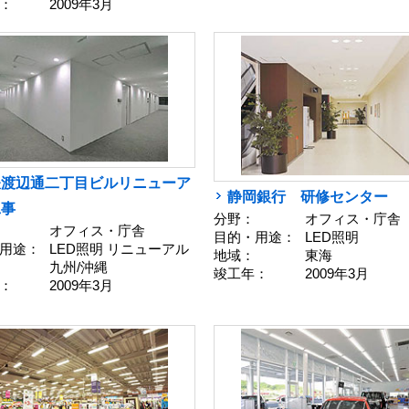
：
2009年3月
鉄渡辺通二丁目ビルリニューア
静岡銀行 研修センター
工事
分野：
オフィス・庁舎
オフィス・庁舎
目的・用途：
LED照明
用途：
LED照明 リニューアル
地域：
東海
九州/沖縄
竣工年：
2009年3月
：
2009年3月