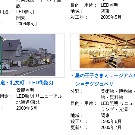
目的・用途：
LED照明
設
地域：
関東
用途：
LED照明
竣工年：
2009年5月
関東
：
2009年5月
星の王子さまミュージアム 
道・礼文町 LED街路灯
ン＝テグジュペリ
景観照明
分野：
美術館・博物館
用途：
LED照明 リニューアル
館・資料館
北海道/東北
目的・用途：
LED照明 リニ
：
2009年6月
ランプ・光源
地域：
関東
竣工年：
1999年6月
更新年：
2009年7月