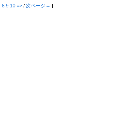
7
8
9
10
=>
/
次ページ→
]