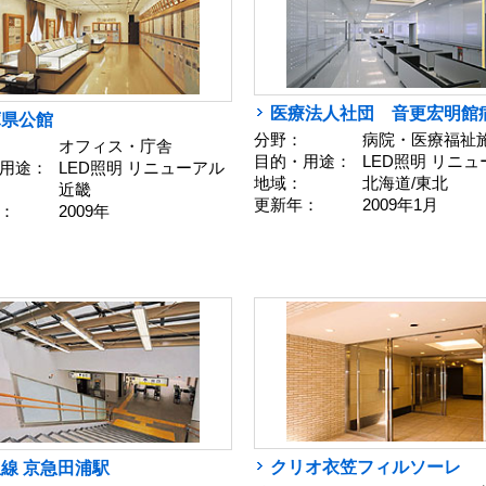
医療法人社団 音更宏明館
庫県公館
分野：
病院・医療福祉
オフィス・庁舎
目的・用途：
LED照明 リニ
用途：
LED照明 リニューアル
地域：
北海道/東北
近畿
更新年：
2009年1月
：
2009年
クリオ衣笠フィルソーレ
線 京急田浦駅