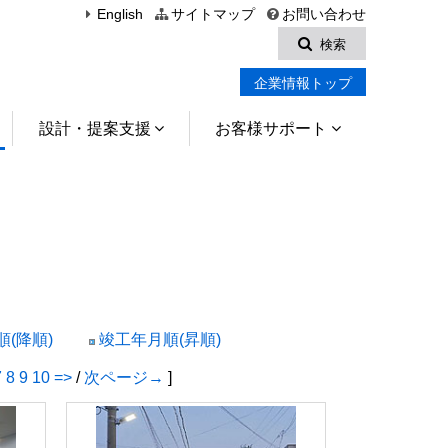
English
サイトマップ
お問い合わせ
検索
企業情報トップ
設計・提案支援
お客様サポート
(降順)
竣工年月順(昇順)
7
8
9
10
=>
/
次ページ→
]