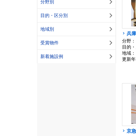
分野別
目的・区分別
地域別
兵
分野：
受賞物件
目的・
地域：
新着施設例
更新年
京急