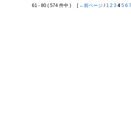
61 - 80 ( 574 件中 ) [
←前ページ
/
1
2
3
4
5
6