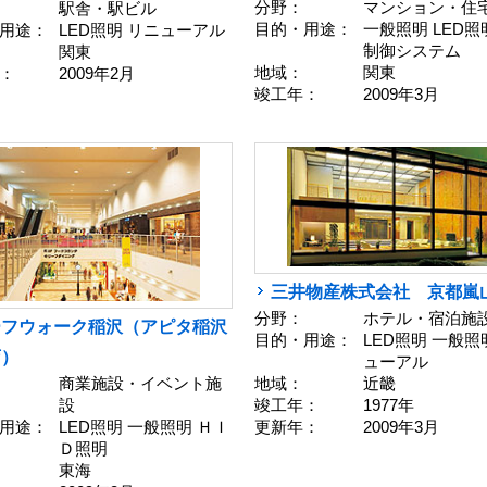
分野：
マンション・住
駅舎・駅ビル
目的・用途：
一般照明 LED照
用途：
LED照明 リニューアル
制御システム
関東
地域：
関東
：
2009年2月
竣工年：
2009年3月
三井物産株式会社 京都嵐
分野：
ホテル・宿泊施
ーフウォーク稲沢（アピタ稲沢
目的・用途：
LED照明 一般照
店）
ューアル
地域：
近畿
商業施設・イベント施
竣工年：
1977年
設
更新年：
2009年3月
用途：
LED照明 一般照明 ＨＩ
Ｄ照明
東海