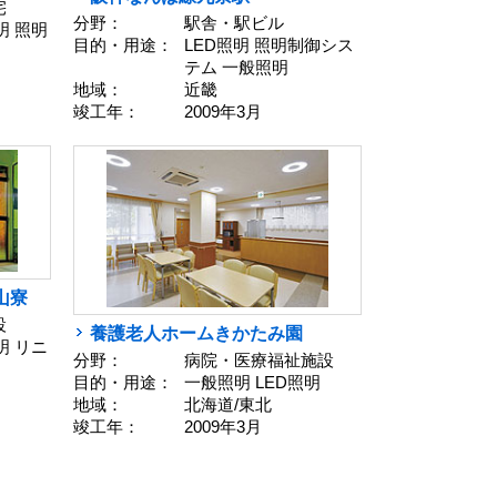
宅
分野：
駅舎・駅ビル
明 照明
目的・用途：
LED照明 照明制御シス
テム 一般照明
地域：
近畿
竣工年：
2009年3月
山寮
設
養護老人ホームきかたみ園
明 リニ
分野：
病院・医療福祉施設
目的・用途：
一般照明 LED照明
地域：
北海道/東北
竣工年：
2009年3月