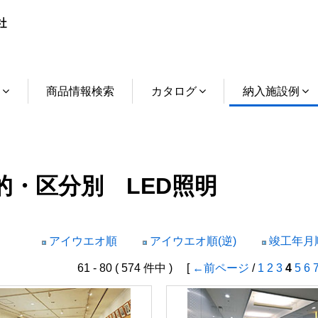
介
商品情報検索
カタログ
納入施設例
的・区分別 LED照明
アイウエオ順
アイウエオ順(逆)
竣工年月順
61 - 80 ( 574 件中 ) [
←前ページ
/
1
2
3
4
5
6