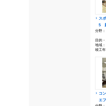
ス
5 
分野：
目的・
地域：
竣工年
コ
エ
分野：