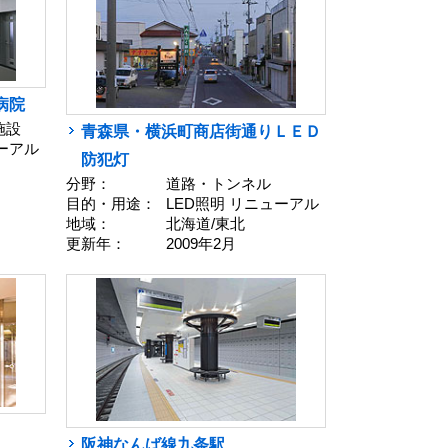
病院
施設
青森県・横浜町商店街通りＬＥＤ
ューアル
防犯灯
分野：
道路・トンネル
目的・用途：
LED照明 リニューアル
地域：
北海道/東北
更新年：
2009年2月
阪神なんば線九条駅