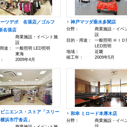
ポーツデポ 名張店／ゴルフ
神戸マツダ垂水多聞店
分野：
商業施設・イベ
新名張店
設
商業施設・イベント施
目的・用途：
一般照明 ＨＩＤ
設
LED照明
用途：
一般照明 LED照明
地域：
近畿
東海
竣工年：
2009年5月
：
2009年4月
ンビニエンス・ストア「スリー
和幸 ミロード本厚木店
フ横浜市庁舎店」
分野：
商業施設・イベ
設
商業施設・イベント施