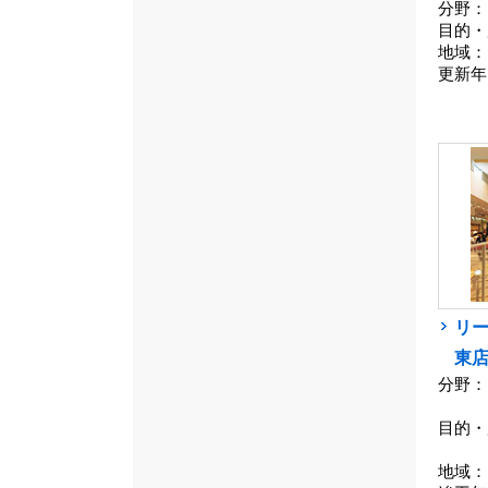
分野：
目的・
地域：
更新年
リ
東
分野：
目的・
地域：