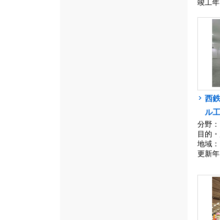
竣工年
西
ル
分野：
目的・
地域：
更新年