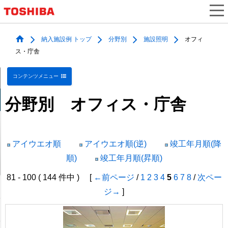
納入施設例 トップ
分野別
施設照明
オフィ
ス・庁舎
コンテンツメニュー
分野別 オフィス・庁舎
アイウエオ順
アイウエオ順(逆)
竣工年月順(降
順)
竣工年月順(昇順)
81 - 100 ( 144 件中 ) [
←前ページ
/
1
2
3
4
5
6
7
8
/
次ペー
ジ→
]