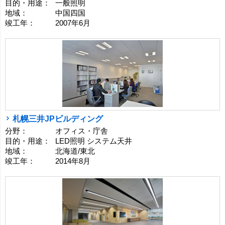
目的・用途：
一般照明
地域：
中国四国
竣工年：
2007年6月
札幌三井JPビルディング
分野：
オフィス・庁舎
目的・用途：
LED照明 システム天井
地域：
北海道/東北
竣工年：
2014年8月