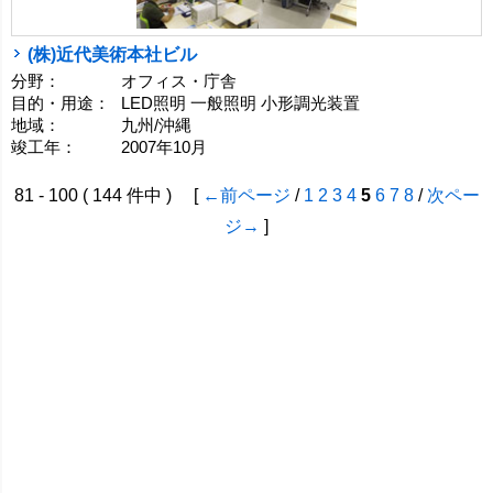
(株)近代美術本社ビル
分野：
オフィス・庁舎
目的・用途：
LED照明 一般照明 小形調光装置
地域：
九州/沖縄
竣工年：
2007年10月
81 - 100 ( 144 件中 ) [
←前ページ
/
1
2
3
4
5
6
7
8
/
次ペー
ジ→
]