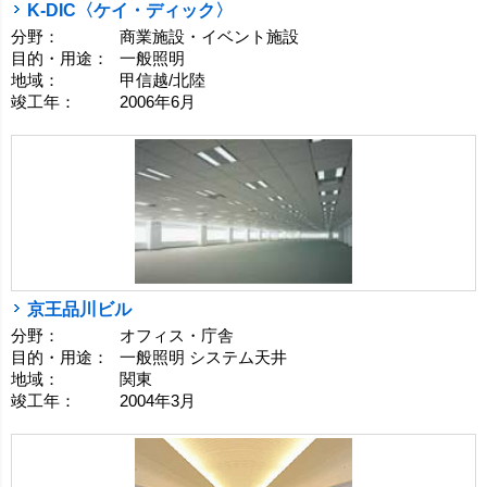
K-DIC〈ケイ・ディック〉
分野：
商業施設・イベント施設
目的・用途：
一般照明
地域：
甲信越/北陸
竣工年：
2006年6月
京王品川ビル
分野：
オフィス・庁舎
目的・用途：
一般照明 システム天井
地域：
関東
竣工年：
2004年3月