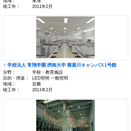
地域：
東海
竣工年：
2011年2月
学校法人 常翔学園 摂南大学 寝屋川キャンパス1号館
分野：
学校・教育施設
目的・用途：
LED照明 一般照明
地域：
近畿
竣工年：
2011年2月