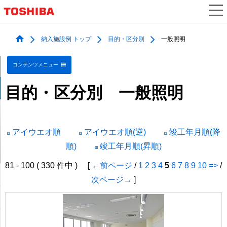
納入施設例 トップ
目的・区分別
一般照明
コンテンツメニュー
目的・区分別 一般照明
アイウエオ順
アイウエオ順(逆)
竣工年月順(降
順)
竣工年月順(昇順)
81 - 100 ( 330 件中 ) [
←前ページ
/
1
2
3
4
5
6
7
8
9
10
=>
/
次ページ→
]