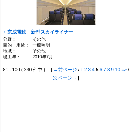
京成電鉄 新型スカイライナー
分野：
その他
目的・用途：
一般照明
地域：
その他
竣工年：
2010年7月
81 - 100 ( 330 件中 ) [
←前ページ
/
1
2
3
4
5
6
7
8
9
10
=>
/
次ページ→
]