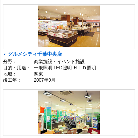
グルメシティ千葉中央店
分野：
商業施設・イベント施設
目的・用途：
一般照明 LED照明 ＨＩＤ照明
地域：
関東
竣工年：
2007年9月