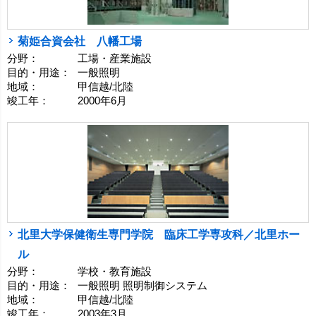
菊姫合資会社 八幡工場
分野：
工場・産業施設
目的・用途：
一般照明
地域：
甲信越/北陸
竣工年：
2000年6月
北里大学保健衛生専門学院 臨床工学専攻科／北里ホー
ル
分野：
学校・教育施設
目的・用途：
一般照明 照明制御システム
地域：
甲信越/北陸
竣工年：
2003年3月