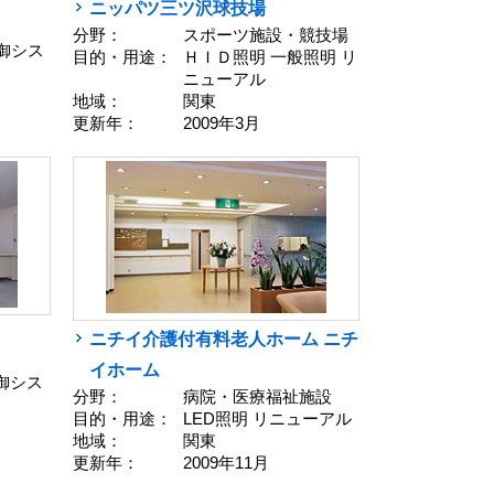
ニッパツ三ツ沢球技場
分野：
スポーツ施設・競技場
御シス
目的・用途：
ＨＩＤ照明 一般照明 リ
ニューアル
地域：
関東
更新年：
2009年3月
ニチイ介護付有料老人ホーム ニチ
イホーム
制御シス
分野：
病院・医療福祉施設
目的・用途：
LED照明 リニューアル
地域：
関東
更新年：
2009年11月