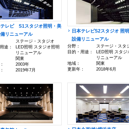
テレビ S1スタジオ照明・美
日本テレビS2スタジオ 照
設備リニューアル
設備リニューアル
ステージ・スタジオ
分野：
ステージ・スタ
用途：
LED照明 スタジオ照明
目的・用途：
LED照明 スタ
リニューアル
リニューアル
関東
地域：
関東
：
2003年
更新年：
2018年6月
：
2019年7月