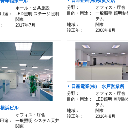
日本企画(株)横浜支店
本青年館ホール
分野：
オフィス・庁舎
ホール・公共施設
目的・用途：
一般照明 照明制
用途：
LED照明 ステージ照明
テム
関東
地域：
関東
：
2017年7月
竣工年：
2008年8月
日産電業(株) 水戸営業所
分野：
オフィス・庁舎
目的・用途：
LED照明 照明
テム
石横浜ビル
地域：
関東
オフィス・庁舎
竣工年：
2016年8月
用途：
一般照明 システム天井
関東