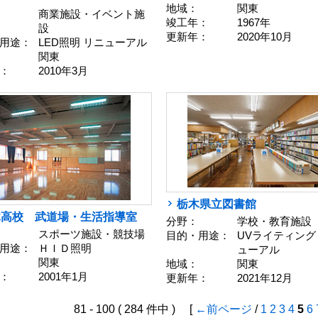
地域：
関東
商業施設・イベント施
竣工年：
1967年
設
更新年：
2020年10月
用途：
LED照明 リニューアル
関東
：
2010年3月
栃木県立図書館
木高校 武道場・生活指導室
分野：
学校・教育施設
スポーツ施設・競技場
目的・用途：
UVライティング
用途：
ＨＩＤ照明
ューアル
関東
地域：
関東
：
2001年1月
更新年：
2021年12月
81 - 100 ( 284 件中 ) [
←前ページ
/
1
2
3
4
5
6