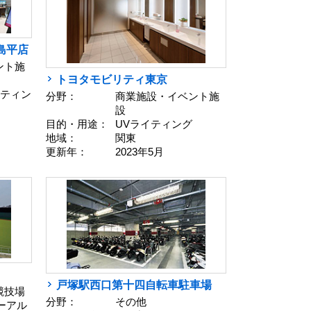
島平店
ント施
トヨタモビリティ東京
イティン
分野：
商業施設・イベント施
設
目的・用途：
UVライティング
地域：
関東
更新年：
2023年5月
戸塚駅西口第十四自転車駐車場
競技場
分野：
その他
ューアル