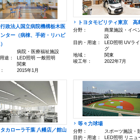
トヨタモビリティ東京 高
立行政法人国立病院機構栃木医
分野：
商業施設・イベ
センター（病棟、手術・リハビ
設
目的・用途：
LED照明 UVラ
棟）
グ
病院・医療福祉施設
地域：
関東
用途：
LED照明 一般照明
竣工年：
2022年7月
関東
：
2015年1月
等々力球場
タカローラ千葉 八幡店／館山
分野：
スポーツ施設・
目的・用途：
LED照明 リニ