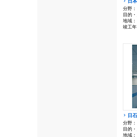
日
分野：
目的・
地域：
竣工年
日
分野：
目的・
地域：