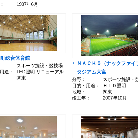
：
1997年6月
川町総合体育館
ＮＡＣＫ５（ナックファイ
スポーツ施設・競技場
用途：
LED照明 リニューアル
タジアム大宮
関東
分野：
スポーツ施設・
目的・用途：
ＨＩＤ照明
地域：
関東
竣工年：
2007年10月