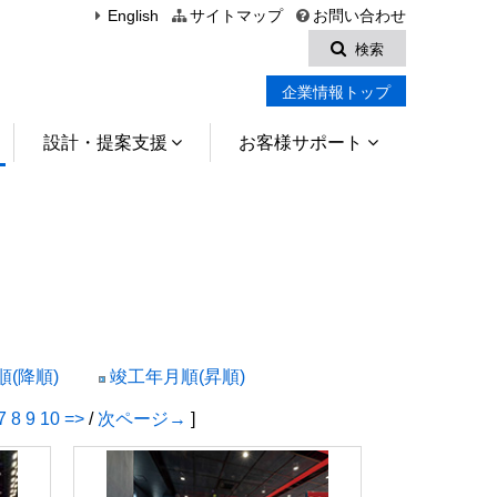
English
サイトマップ
お問い合わせ
検索
企業情報トップ
設計・提案支援
お客様サポート
(降順)
竣工年月順(昇順)
7
8
9
10
=>
/
次ページ→
]