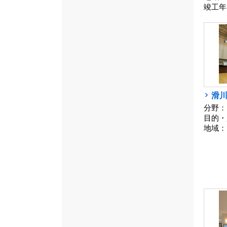
竣工年
滑
分野：
目的・
地域：