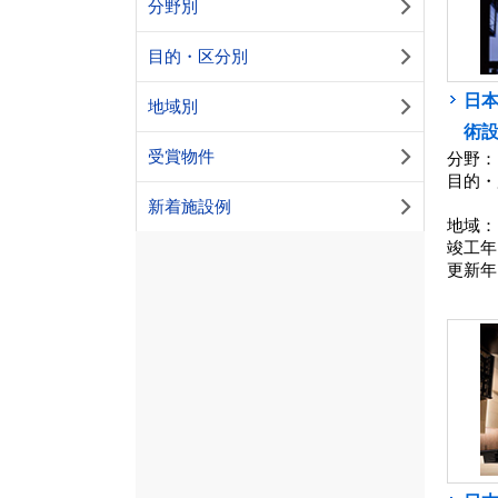
分野別
目的・区分別
日本
地域別
術
受賞物件
分野：
目的・
新着施設例
地域：
竣工年
更新年