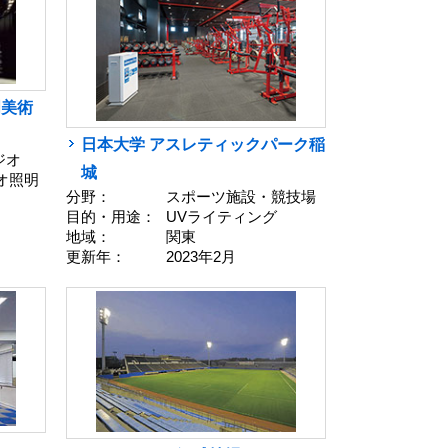
明美術
日本大学 アスレティックパーク稲
ジオ
城
ジオ照明
分野：
スポーツ施設・競技場
目的・用途：
UVライティング
地域：
関東
更新年：
2023年2月