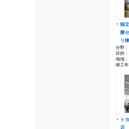
独
療
リ
分野：
目的・
地域：
竣工年
トヨ
店