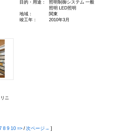
目的・用途：
照明制御システム 一般
照明 LED照明
地域：
関東
竣工年：
2010年3月
 リニ
7
8
9
10
=>
/
次ページ→
]