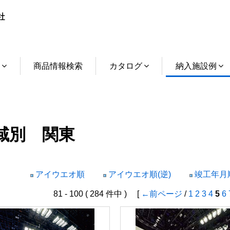
介
商品情報検索
カタログ
納入施設例
域別 関東
アイウエオ順
アイウエオ順(逆)
竣工年月順
81 - 100 ( 284 件中 ) [
←前ページ
/
1
2
3
4
5
6