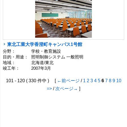
東北工業大学香澄町キャンパス1号館
分野：
学校・教育施設
目的・用途：
照明制御システム 一般照明
地域：
北海道/東北
竣工年：
2007年3月
101 - 120 ( 330 件中 ) [
←前ページ
/
1
2
3
4
5
6
7
8
9
10
=>
/
次ページ→
]