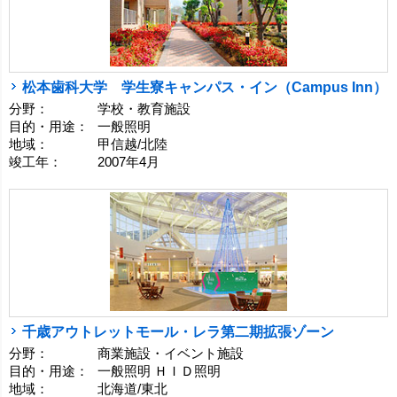
松本歯科大学 学生寮キャンパス・イン（Campus Inn）
分野：
学校・教育施設
目的・用途：
一般照明
地域：
甲信越/北陸
竣工年：
2007年4月
千歳アウトレットモール・レラ第二期拡張ゾーン
分野：
商業施設・イベント施設
目的・用途：
一般照明 ＨＩＤ照明
地域：
北海道/東北