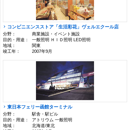
コンビニエンスストア「生活彩花」ヴェルエクール店
分野：
商業施設・イベント施設
目的・用途：
一般照明 ＨＩＤ照明 LED照明
地域：
関東
竣工年：
2007年9月
東日本フェリー函館ターミナル
分野：
駅舎・駅ビル
目的・用途：
アトリウム 一般照明
地域：
北海道/東北