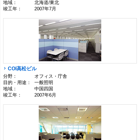
地域：
北海道/東北
竣工年：
2007年7月
COI高松ビル
分野：
オフィス・庁舎
目的・用途：
一般照明
地域：
中国四国
竣工年：
2007年6月