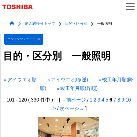
納入施設例 トップ
目的・区分別
一般照明
コンテンツメニュー
目的・区分別 一般照明
アイウエオ順
アイウエオ順(逆)
竣工年月順(降
順)
竣工年月順(昇順)
101 - 120 ( 330 件中 ) [
←前ページ
/
1
2
3
4
5
6
7
8
9
10
=>
/
次ページ→
]