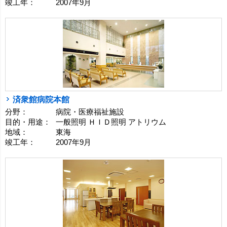
竣工年：
2007年9月
済衆館病院本館
分野：
病院・医療福祉施設
目的・用途：
一般照明 ＨＩＤ照明 アトリウム
地域：
東海
竣工年：
2007年9月