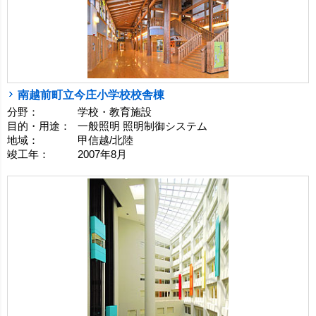
南越前町立今庄小学校校舎棟
分野：
学校・教育施設
目的・用途：
一般照明 照明制御システム
地域：
甲信越/北陸
竣工年：
2007年8月