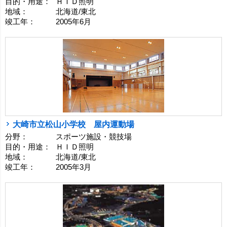
目的・用途：
ＨＩＤ照明
地域：
北海道/東北
竣工年：
2005年6月
大崎市立松山小学校 屋内運動場
分野：
スポーツ施設・競技場
目的・用途：
ＨＩＤ照明
地域：
北海道/東北
竣工年：
2005年3月