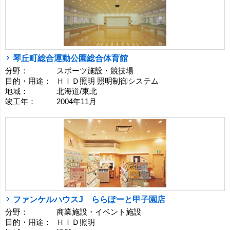
琴丘町総合運動公園総合体育館
分野：
スポーツ施設・競技場
目的・用途：
ＨＩＤ照明 照明制御システム
地域：
北海道/東北
竣工年：
2004年11月
ファンケルハウスJ ららぽーと甲子園店
分野：
商業施設・イベント施設
目的・用途：
ＨＩＤ照明