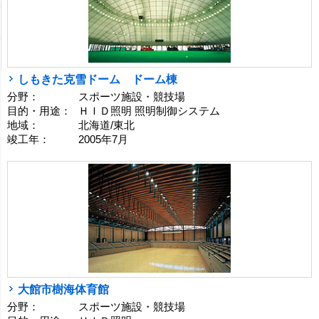
しもきた克雪ドーム ドーム棟
分野：
スポーツ施設・競技場
目的・用途：
ＨＩＤ照明 照明制御システム
地域：
北海道/東北
竣工年：
2005年7月
大館市樹海体育館
分野：
スポーツ施設・競技場