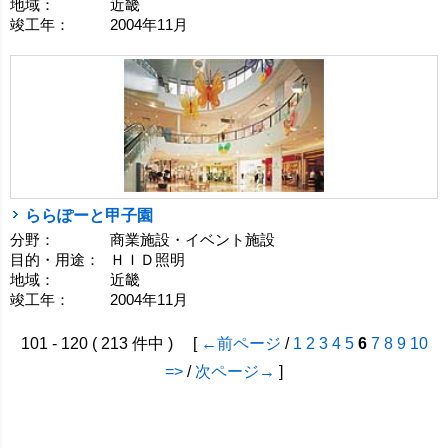
地域：
近畿
竣工年：
2004年11月
ららぽーと甲子園
分野：
商業施設・イベント施設
目的・用途：
ＨＩＤ照明
地域：
近畿
竣工年：
2004年11月
101 - 120 ( 213 件中 ) [
←前ページ
/
1
2
3
4
5
6
7
8
9
10
=>
/
次ページ→
]