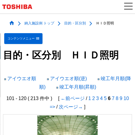
納入施設例 トップ
目的・区分別
ＨＩＤ照明
コンテンツメニュー
目的・区分別 ＨＩＤ照明
アイウエオ順
アイウエオ順(逆)
竣工年月順(降
順)
竣工年月順(昇順)
101 - 120 ( 213 件中 ) [
←前ページ
/
1
2
3
4
5
6
7
8
9
10
=>
/
次ページ→
]