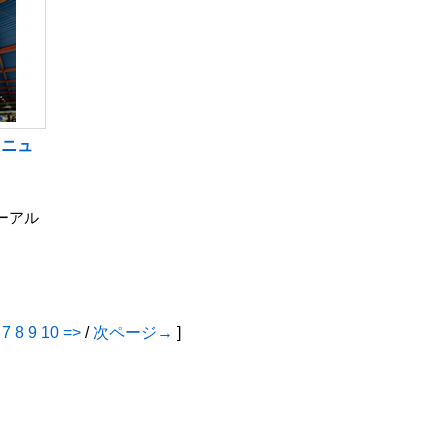
リニュ
ューアル
7
8
9
10
=>
/
次ページ→
]