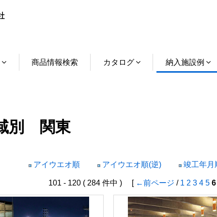
介
商品情報検索
カタログ
納入施設例
域別 関東
アイウエオ順
アイウエオ順(逆)
竣工年月順
101 - 120 ( 284 件中 ) [
←前ページ
/
1
2
3
4
5
6