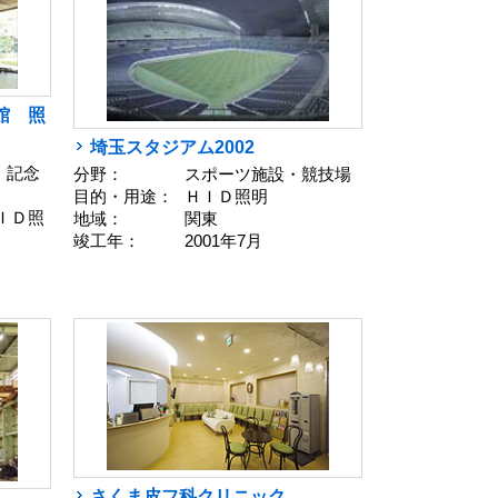
館 照
埼玉スタジアム2002
・記念
分野：
スポーツ施設・競技場
目的・用途：
ＨＩＤ照明
ＩＤ照
地域：
関東
竣工年：
2001年7月
さくま皮フ科クリニック