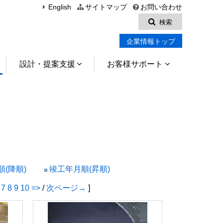
English
サイトマップ
お問い合わせ
検索
企業情報トップ
設計・提案支援
お客様サポート
(降順)
竣工年月順(昇順)
7
8
9
10
=>
/
次ページ→
]