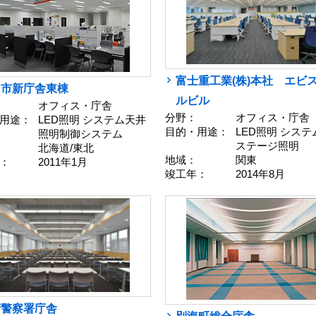
富士重工業(株)本社 エビ
島市新庁舎東棟
ルビル
オフィス・庁舎
分野：
オフィス・庁舎
用途：
LED照明 システム天井
目的・用途：
LED照明 シス
照明制御システム
ステージ照明
北海道/東北
地域：
関東
：
2011年1月
竣工年：
2014年8月
府警察署庁舎