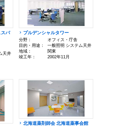
プルデンシャルタワー
ススバ
分野：
オフィス・庁舎
目的・用途：
一般照明 システム天井
地域：
関東
テム天井
竣工年：
2002年11月
北海道薬剤師会 北海道薬事会館