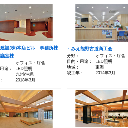
建設(株)本店ビル 事務所棟
みえ熊野古道商工会
分野：
オフィス・庁舎
会議室棟
目的・用途：
LED照明
オフィス・庁舎
地域：
東海
用途：
LED照明
竣工年：
2014年3月
九州/沖縄
：
2018年3月