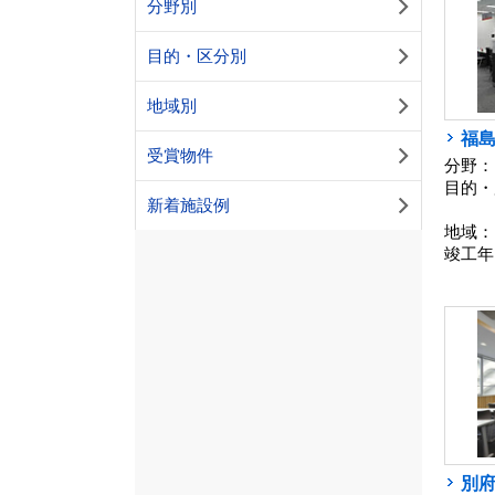
分野別
目的・区分別
地域別
福
受賞物件
分野：
目的・
新着施設例
地域：
竣工年
別