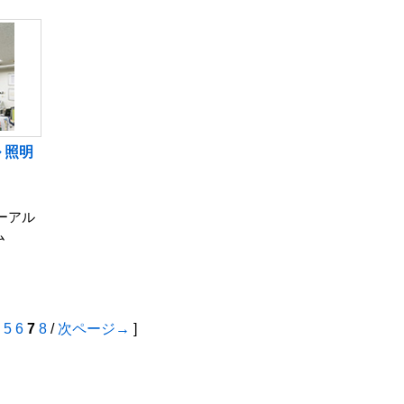
 照明
ューアル
ム
5
6
7
8
/
次ページ→
]