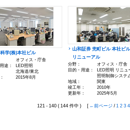
山和証券 兜町ビル 本社ビル
科学(株)本社ビル
リニューアル
オフィス・庁舎
分野：
オフィス・庁舎
用途：
LED照明
目的・用途：
LED照明 リニ
北海道/東北
照明制御システ
：
2015年8月
地域：
関東
竣工年：
2010年
更新年：
2025年5月
121 - 140 ( 144 件中 ) [
←前ページ
/
1
2
3
4