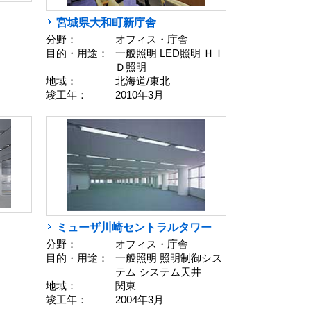
宮城県大和町新庁舎
分野：
オフィス・庁舎
目的・用途：
一般照明 LED照明 ＨＩ
Ｄ照明
地域：
北海道/東北
竣工年：
2010年3月
ミューザ川崎セントラルタワー
分野：
オフィス・庁舎
目的・用途：
一般照明 照明制御シス
テム システム天井
地域：
関東
竣工年：
2004年3月