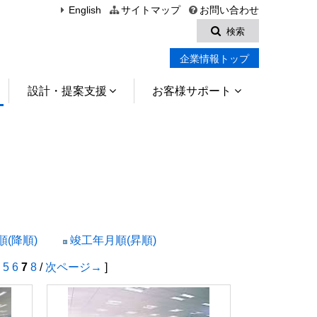
English
サイトマップ
お問い合わせ
検索
企業情報トップ
設計・提案支援
お客様サポート
(降順)
竣工年月順(昇順)
5
6
7
8
/
次ページ→
]