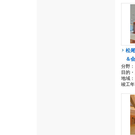
松尾
＆
分野：
目的・
地域：
竣工年