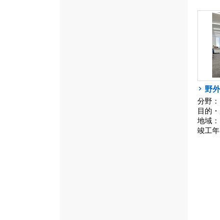
野外
分野：
目的・
地域：
竣工年