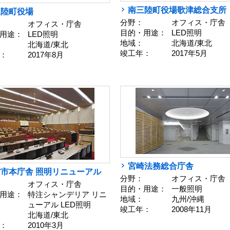
南三陸町役場歌津総合支所
三陸町役場
分野：
オフィス・庁舎
オフィス・庁舎
目的・用途：
LED照明
用途：
LED照明
地域：
北海道/東北
北海道/東北
竣工年：
2017年5月
：
2017年8月
宮崎法務総合庁舎
市本庁舎 照明リニューアル
分野：
オフィス・庁舎
オフィス・庁舎
目的・用途：
一般照明
用途：
特注シャンデリア リニ
地域：
九州/沖縄
ューアル LED照明
竣工年：
2008年11月
北海道/東北
：
2010年3月