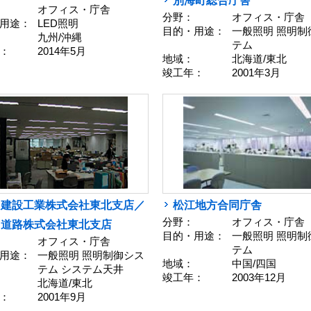
別海町総合庁舎
オフィス・庁舎
分野：
オフィス・庁舎
用途：
LED照明
目的・用途：
一般照明 照明制
九州/沖縄
テム
：
2014年5月
地域：
北海道/東北
竣工年：
2001年3月
田建設工業株式会社東北支店／
松江地方合同庁舎
分野：
オフィス・庁舎
田道路株式会社東北支店
目的・用途：
一般照明 照明制
オフィス・庁舎
テム
用途：
一般照明 照明制御シス
地域：
中国/四国
テム システム天井
竣工年：
2003年12月
北海道/東北
：
2001年9月