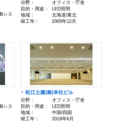
分野：
オフィス・庁舎
目的・用途：
LED照明
御シス
地域：
北海道/東北
竣工年：
2009年12月
松江土建(株)本社ビル
分野：
オフィス・庁舎
御シス
目的・用途：
LED照明
地域：
中国/四国
竣工年：
2018年6月