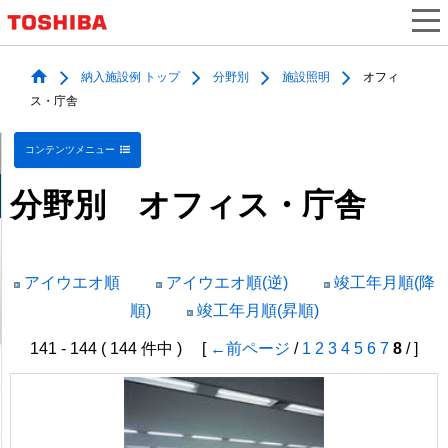
納入施設例 トップ
分野別
施設照明
オフィ
ス・庁舎
コンテンツメニュー
分野別 オフィス・庁舎
アイウエオ順
アイウエオ順(逆)
竣工年月順(降
順)
竣工年月順(昇順)
141 - 144 ( 144 件中 ) [
←前ページ
/
1
2
3
4
5
6
7
8
/ ]