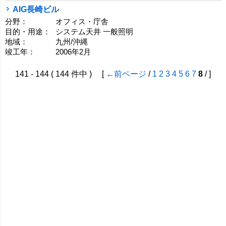
AIG長崎ビル
分野：
オフィス・庁舎
目的・用途：
システム天井 一般照明
地域：
九州/沖縄
竣工年：
2006年2月
141 - 144 ( 144 件中 ) [
←前ページ
/
1
2
3
4
5
6
7
8
/ ]