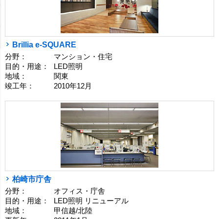
Brillia e-SQUARE
分野：
マンション・住宅
目的・用途：
LED照明
地域：
関東
竣工年：
2010年12月
柏崎市庁舎
分野：
オフィス・庁舎
目的・用途：
LED照明 リニューアル
地域：
甲信越/北陸