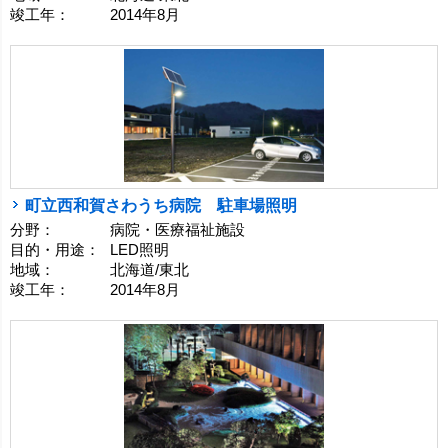
竣工年：
2014年8月
町立西和賀さわうち病院 駐車場照明
分野：
病院・医療福祉施設
目的・用途：
LED照明
地域：
北海道/東北
竣工年：
2014年8月