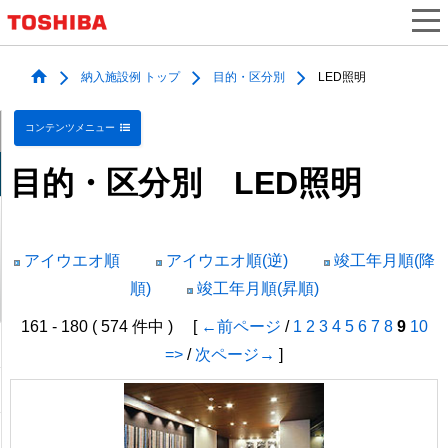
納入施設例 トップ
目的・区分別
LED照明
コンテンツメニュー
目的・区分別 LED照明
アイウエオ順
アイウエオ順(逆)
竣工年月順(降
順)
竣工年月順(昇順)
161 - 180 ( 574 件中 ) [
←前ページ
/
1
2
3
4
5
6
7
8
9
10
=>
/
次ページ→
]