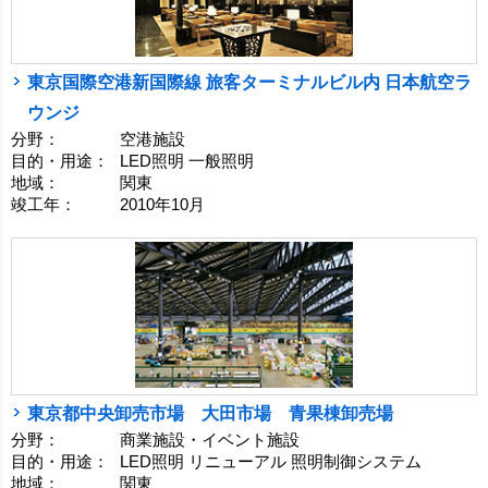
東京国際空港新国際線 旅客ターミナルビル内 日本航空ラ
ウンジ
分野：
空港施設
目的・用途：
LED照明 一般照明
地域：
関東
竣工年：
2010年10月
東京都中央卸売市場 大田市場 青果棟卸売場
分野：
商業施設・イベント施設
目的・用途：
LED照明 リニューアル 照明制御システム
地域：
関東