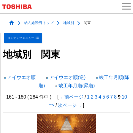
納入施設例 トップ
地域別
関東
コンテンツメニュー
地域別 関東
アイウエオ順
アイウエオ順(逆)
竣工年月順(降
順)
竣工年月順(昇順)
161 - 180 ( 284 件中 ) [
←前ページ
/
1
2
3
4
5
6
7
8
9
10
=>
/
次ページ→
]