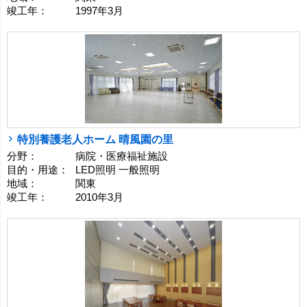
竣工年：
1997年3月
特別養護老人ホーム 晴風園の里
分野：
病院・医療福祉施設
目的・用途：
LED照明 一般照明
地域：
関東
竣工年：
2010年3月