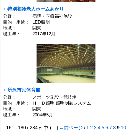
特別養護老人ホームあかり
分野：
病院・医療福祉施設
目的・用途：
LED照明
地域：
関東
竣工年：
2017年12月
所沢市民体育館
分野：
スポーツ施設・競技場
目的・用途：
ＨＩＤ照明 照明制御システム
地域：
関東
竣工年：
2004年5月
161 - 180 ( 284 件中 ) [
←前ページ
/
1
2
3
4
5
6
7
8
9
10