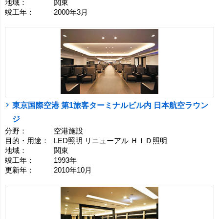
地域：
関東
竣工年：
2000年3月
東京国際空港 第1旅客ターミナルビル内 日本航空ラウン
ジ
分野：
空港施設
目的・用途：
LED照明 リニューアル ＨＩＤ照明
地域：
関東
竣工年：
1993年
更新年：
2010年10月