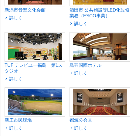
新潟市音楽文化会館
酒田市 公共施設等LED化改修
業務（ESCO事業）
詳しく
詳しく
TUF テレビユー福島 第1ス
鳥羽国際ホテル
タジオ
詳しく
詳しく
新庄市民球場
都筑公会堂
詳しく
詳しく